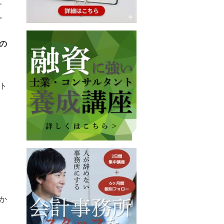
、
。
の
ト
か