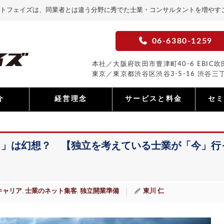
トフェイズは、同業者とは違う分野に秀でた士業・コンサルタントを増やす
06-6380-1259
本社／大阪府吹田市豊津町40-6 EBIC吹田
東京／東京都渋谷区渋谷3-5-16 渋谷三丁
介
経営理念
サービスと料金
セ
る」は幻想？ 【独立を考えている士業が「今」行
キャリア
士業のネット集客
独立開業準備
東川 仁
,
,