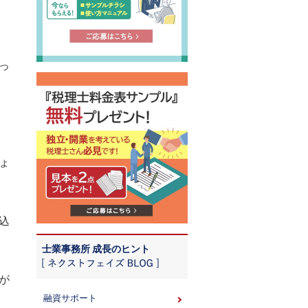
っ
ょ
込
士業事務所 成長のヒント
が
融資サポート