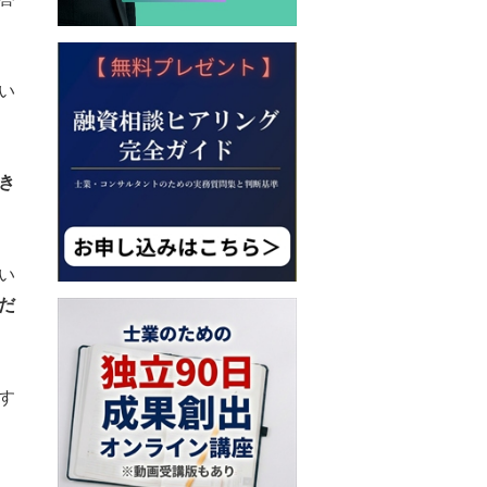
い
き
い
だ
す