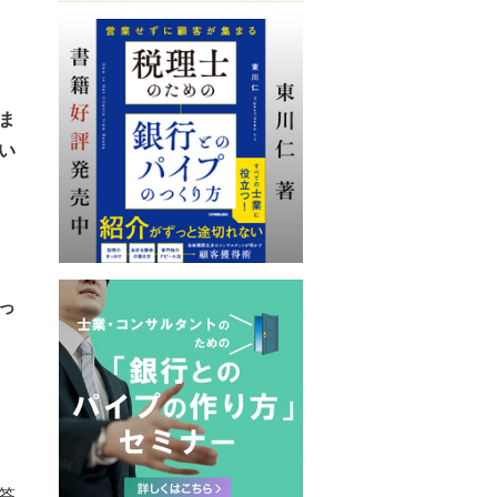
ま
い
っ
答