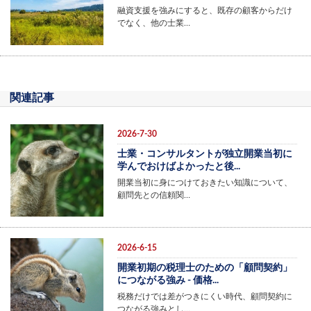
融資支援を強みにすると、既存の顧客からだけ
でなく、他の士業…
関連記事
2026-7-30
士業・コンサルタントが独立開業当初に
学んでおけばよかったと後...
開業当初に身につけておきたい知識について、
顧問先との信頼関…
2026-6-15
開業初期の税理士のための「顧問契約」
につながる強み - 価格...
税務だけでは差がつきにくい時代、顧問契約に
つながる強みとし…