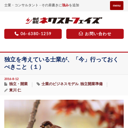
士業・コンサルタント - その肩書きに
強み
を追加
menu
06-6380-1259
お問い合わせ
独立を考えている士業が、「今」行っておく
べきこと（１）
2016-8-12
独立・開業
士業のビジネスモデル
独立開業準備
,
東川 仁