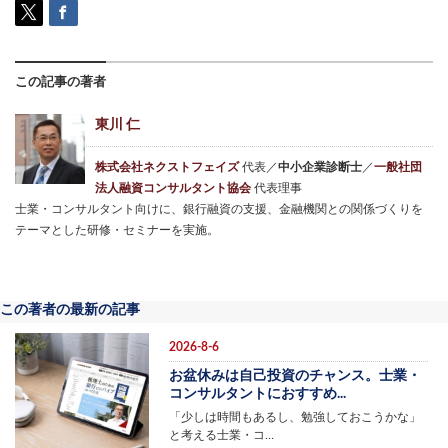
この記事の著者
東川 仁
株式会社ネクストフェイズ
代表／
中小企業診断士
／
一般社団
法人融資コンサルタント協会
代表理事
士業・コンサルタント向けに、銀行融資の支援、金融機関との関係づくりを
テーマとした研修・セミナーを実施。
この著者の最新の記事
2026-8-6
お盆休みは自己投資のチャンス。士業・
コンサルタントにおすすめ...
「少しは時間もあるし、勉強しておこうかな」
と考える士業・コ…