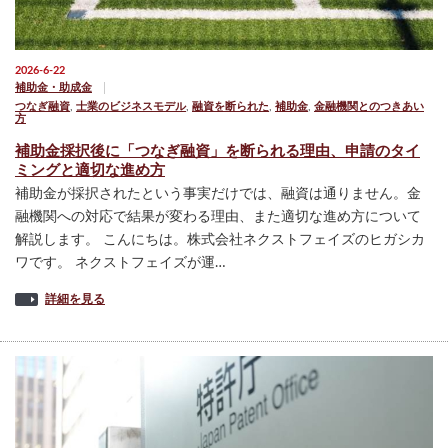
2026-6-22
補助金・助成金
つなぎ融資
,
士業のビジネスモデル
,
融資を断られた
,
補助金
,
金融機関とのつきあい
方
補助金採択後に「つなぎ融資」を断られる理由、申請のタイ
ミングと適切な進め方
補助金が採択されたという事実だけでは、融資は通りません。金
融機関への対応で結果が変わる理由、また適切な進め方について
解説します。 こんにちは。株式会社ネクストフェイズのヒガシカ
ワです。 ネクストフェイズが運…
詳細を見る