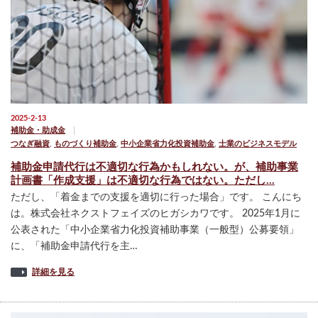
2025-2-13
補助金・助成金
つなぎ融資
,
ものづくり補助金
,
中小企業省力化投資補助金
,
士業のビジネスモデル
補助金申請代行は不適切な行為かもしれない。が、補助事業
計画書「作成支援」は不適切な行為ではない。ただし…
ただし、「着金までの支援を適切に行った場合」です。 こんにち
は。株式会社ネクストフェイズのヒガシカワです。 2025年1月に
公表された「中小企業省力化投資補助事業（一般型）公募要領」
に、「補助金申請代行を主…
詳細を見る