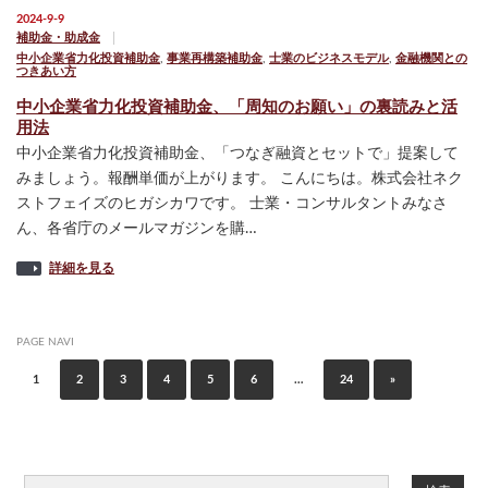
2024-9-9
補助金・助成金
中小企業省力化投資補助金
,
事業再構築補助金
,
士業のビジネスモデル
,
金融機関との
つきあい方
中小企業省力化投資補助金、「周知のお願い」の裏読みと活
用法
中小企業省力化投資補助金、「つなぎ融資とセットで」提案して
みましょう。報酬単価が上がります。 こんにちは。株式会社ネク
ストフェイズのヒガシカワです。 士業・コンサルタントみなさ
ん、各省庁のメールマガジンを購…
詳細を見る
PAGE NAVI
1
2
3
4
5
6
…
24
»