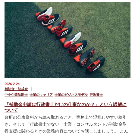
2026-2-24
補助金・助成金
中小企業診断士
,
士業のキャリア
,
士業のビジネスモデル
,
行政書士
「補助金申請は行政書士だけの仕事なのか？」という誤解に
ついて
政府の公表資料から読み取れること、実務上で混乱しやすい線引
き、そして「行政書士でない」士業・コンサルタントが補助金取
得支援に関わるときの業務内容についてお話ししましょう。 こん