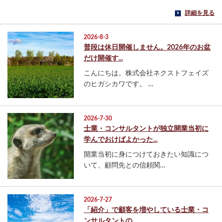
詳細を見る
2026-8-3
普段は休日開催しません。2026年のお盆
だけ開催す...
こんにちは。株式会社ネクストフェイズ
のヒガシカワです。 …
2026-7-30
士業・コンサルタントが独立開業当初に
学んでおけばよかった...
開業当初に身につけておきたい知識につ
いて、顧問先との信頼関…
2026-7-27
「紹介」で顧客を増やしている士業・コ
ンサルタントの...