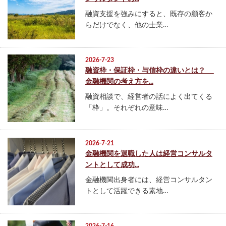
融資支援を強みにすると、既存の顧客か
らだけでなく、他の士業…
2026-7-23
融資枠・保証枠・与信枠の違いとは？
金融機関の考え方を...
融資相談で、経営者の話によく出てくる
「枠」。それぞれの意味…
2026-7-21
金融機関を退職した人は経営コンサルタ
ントとして成功...
金融機関出身者には、経営コンサルタン
トとして活躍できる素地…
2026-7-16