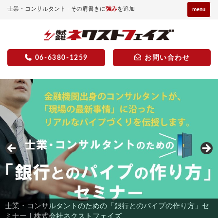
士業・コンサルタント - その肩書きに
強み
を追加
menu
06-6380-1259
お問い合わせ
士業・コンサルタントのための「銀行とのパイプの作り方」セ
税理士料金表サンプル無料プレゼント｜株式会社ネクストフェ
認定支援機関アピールサンプルチラシ無料プレゼント｜株式会
融資支援ノウハウ修得セミナー｜株式会社ネクストフェイズ
ミナー｜株式会社ネクストフェイズ
イズ
社ネクストフェイズ
ネクストフェイズ代表ごあいさつ