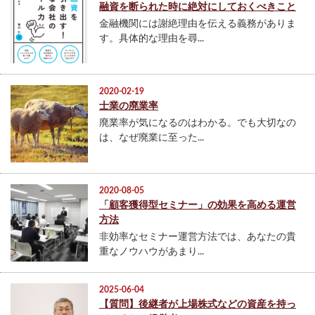
融資を断られた時に絶対にしておくべきこと
金融機関には謝絶理由を伝える義務がありま
す。具体的な理由を尋...
2020-02-19
士業の廃業率
廃業率が気になるのはわかる。でも大切なの
は、なぜ廃業に至った...
2020-08-05
「顧客獲得型セミナー」の効果を高める運営
方法
非効率なセミナー運営方法では、あなたの貴
重なノウハウがあまり...
2025-06-04
【質問】後継者が上場株式などの資産を持っ