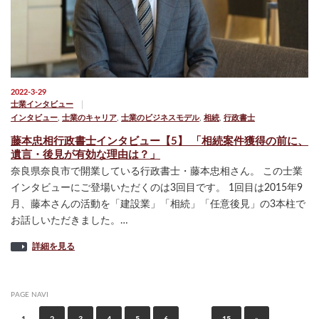
2022-3-29
士業インタビュー
インタビュー
,
士業のキャリア
,
士業のビジネスモデル
,
相続
,
行政書士
藤本忠相行政書士インタビュー【5】 「相続案件獲得の前に、
遺言・後見が有効な理由は？」
奈良県奈良市で開業している行政書士・藤本忠相さん。 この士業
インタビューにご登場いただくのは3回目です。 1回目は2015年9
月、藤本さんの活動を「建設業」「相続」「任意後見」の3本柱で
お話しいただきました。…
詳細を見る
PAGE NAVI