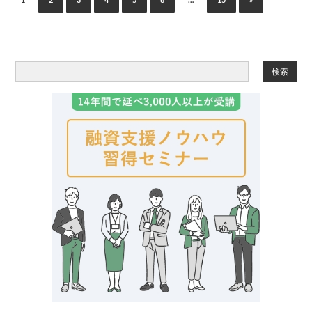
1
2
3
4
5
6
…
15
»