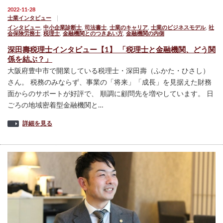
2022-11-28
士業インタビュー
インタビュー
,
中小企業診断士
,
司法書士
,
士業のキャリア
,
士業のビジネスモデル
,
社
会保険労務士
,
税理士
,
金融機関とのつきあい方
,
金融機関の内側
深田壽税理士インタビュー【1】 「税理士と金融機関、どう関
係を結ぶ？」
大阪府豊中市で開業している税理士・深田壽（ふかた・ひさし）
さん。 税務のみならず、事業の「将来」「成長」を見据えた財務
面からのサポートが好評で、 順調に顧問先を増やしています。 日
ごろの地域密着型金融機関と…
詳細を見る