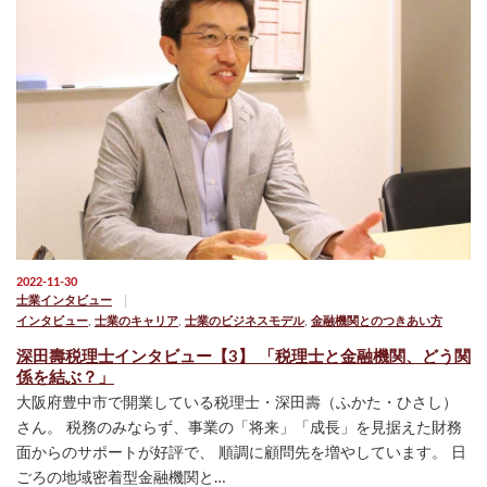
2022-11-30
士業インタビュー
インタビュー
,
士業のキャリア
,
士業のビジネスモデル
,
金融機関とのつきあい方
深田壽税理士インタビュー【3】 「税理士と金融機関、どう関
係を結ぶ？」
大阪府豊中市で開業している税理士・深田壽（ふかた・ひさし）
さん。 税務のみならず、事業の「将来」「成長」を見据えた財務
面からのサポートが好評で、 順調に顧問先を増やしています。 日
ごろの地域密着型金融機関と…