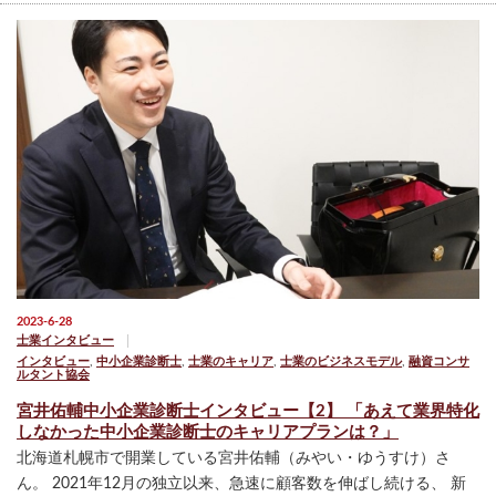
2023-6-28
士業インタビュー
インタビュー
,
中小企業診断士
,
士業のキャリア
,
士業のビジネスモデル
,
融資コンサ
ルタント協会
宮井佑輔中小企業診断士インタビュー【2】 「あえて業界特化
しなかった中小企業診断士のキャリアプランは？」
北海道札幌市で開業している宮井佑輔（みやい・ゆうすけ）さ
ん。 2021年12月の独立以来、急速に顧客数を伸ばし続ける、 新