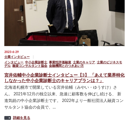
2023-6-29
士業インタビュー
インタビュー
,
中小企業診断士
,
事業性評価融資
,
士業のキャリア
,
士業のビジネスモ
デル
,
融資コンサルタント協会
,
金融機関とのつきあい方
宮井佑輔中小企業診断士インタビュー【3】 「あえて業界特化
しなかった中小企業診断士のキャリアプランは？」
北海道札幌市で開業している宮井佑輔（みやい・ゆうすけ）さ
ん。 2021年12月の独立以来、急速に顧客数を伸ばし続ける、 新
進気鋭の中小企業診断士です。 2022年より一般社団法人融資コン
サルタント協会の会員で、…
詳細を見る