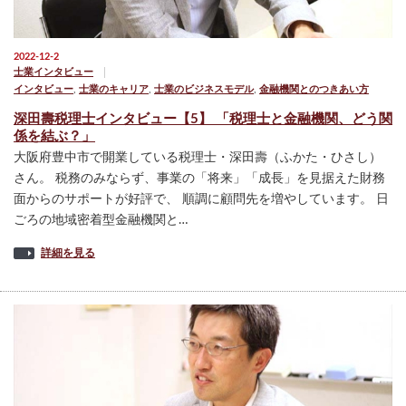
2022-12-2
士業インタビュー
インタビュー
,
士業のキャリア
,
士業のビジネスモデル
,
金融機関とのつきあい方
深田壽税理士インタビュー【5】 「税理士と金融機関、どう関
係を結ぶ？」
大阪府豊中市で開業している税理士・深田壽（ふかた・ひさし）
さん。 税務のみならず、事業の「将来」「成長」を見据えた財務
面からのサポートが好評で、 順調に顧問先を増やしています。 日
ごろの地域密着型金融機関と…
詳細を見る