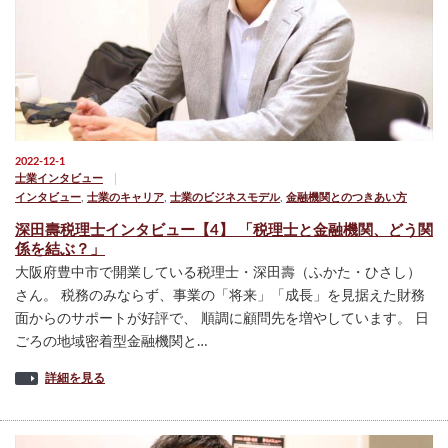
2022-12-1
士業インタビュー
インタビュー
,
士業のキャリア
,
士業のビジネスモデル
,
金融機関とのつきあい方
深田壽税理士インタビュー【4】 「税理士と金融機関、どう関
係を結ぶ？」
大阪府豊中市で開業している税理士・深田壽（ふかた・ひさし）
さん。 税務のみならず、事業の「将来」「成長」を見据えた財務
面からのサポートが好評で、 順調に顧問先を増やしています。 日
ごろの地域密着型金融機関と…
詳細を見る