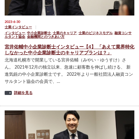
2023-6-30
士業インタビュー
インタビュー
,
中小企業診断士
,
士業のキャリア
,
士業のビジネスモデル
,
融資コンサ
ルタント協会
,
金融機関とのつきあい方
宮井佑輔中小企業診断士インタビュー【4】 「あえて業界特化
しなかった中小企業診断士のキャリアプランは？」
北海道札幌市で開業している宮井佑輔（みやい・ゆうすけ）さ
ん。 2021年12月の独立以来、急速に顧客数を伸ばし続ける、 新
進気鋭の中小企業診断士です。 2022年より一般社団法人融資コン
サルタント協会の会員で、…
詳細を見る