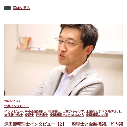
詳細を見る
2022-11-29
士業インタビュー
インタビュー
,
中小企業診断士
,
司法書士
,
士業のキャリア
,
士業のビジネスモデル
,
社
会保険労務士
,
税理士
,
行政書士
,
金融機関とのつきあい方
,
金融機関の内側
深田壽税理士インタビュー【2】 「税理士と金融機関、どう関