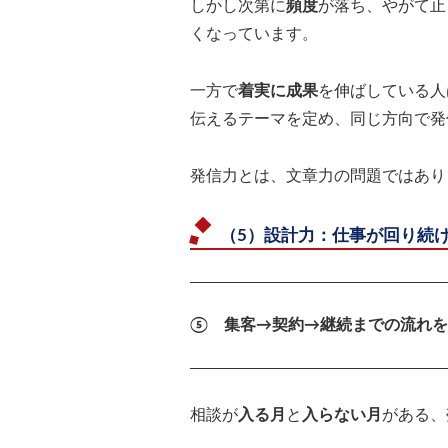
しかし次第に
頻度
が落ち、やがて止
くなっています。
一方で
着実に成果
を伸ばしている人
伝えるテーマを定め、同じ方向で発
発信力とは、文章力の問題ではあり
（5）設計力：仕事が回り続
⑤ 集客→契約→継続までの流れを
相談が
入る月
と
入らない月
がある、