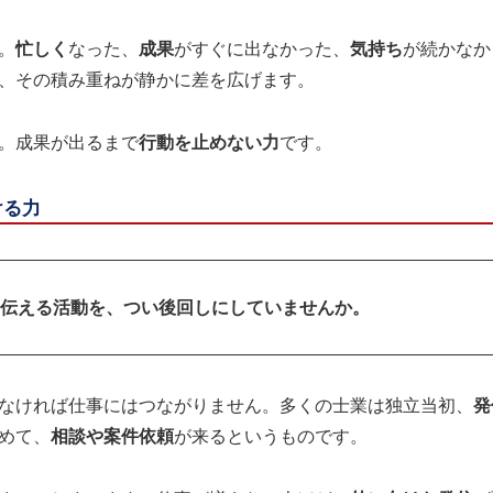
。
忙しく
なった、
成果
がすぐに出なかった、
気持ち
が続かなか
、その積み重ねが静かに差を広げます。
。成果が出るまで
行動を止めない力
です。
ける力
伝える活動を、つい後回しにしていませんか。
なければ仕事にはつながりません。多くの士業は独立当初、
発
めて、
相談や案件依頼
が来るというものです。