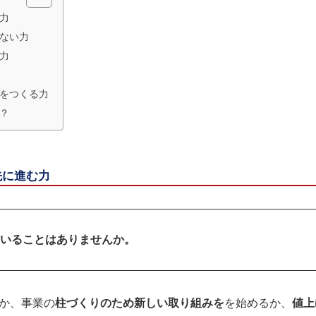
力
ない力
力
れをつくる力
？
先に進む力
いることはありませんか。
か、事業の
柱づくりのため新しい取り組みを
を始めるか、
値上