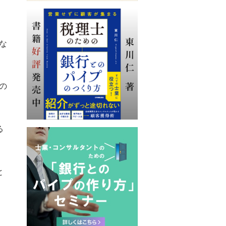
な
の
る
と