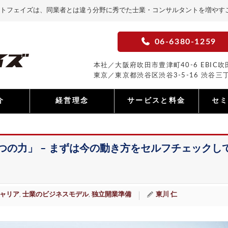
トフェイズは、同業者とは違う分野に秀でた士業・コンサルタントを増やす
06-6380-1259
本社／大阪府吹田市豊津町40-6 EBIC吹田
東京／東京都渋谷区渋谷3-5-16 渋谷三丁
介
経営理念
サービスと料金
セ
つの力」 – まずは今の動き方をセルフチェックし
ャリア
士業のビジネスモデル
独立開業準備
東川 仁
,
,