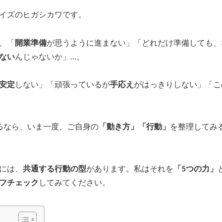
イズのヒガシカワです。
、「
開業準備
が思うように進まない」「どれだけ準備しても、
ない
んじゃないか」…。
安定
しない」「頑張っているが
手応え
がはっきりしない」「こ
るなら、いま一度、ご自身の
「動き方」「行動」
を整理してみ
には、
共通する行動の型
があります。私はそれを
「5つの力」
フチェック
してみてください。