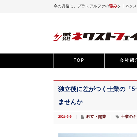
今の資格に、プラスアルファの
強み
を｜ネクス
TOP
会社紹
独立後に差がつく士業の「5
ませんか
2026-3-9
独立・開業
士業のキ