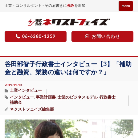
士業・コンサルタント - その肩書きに
強み
を追加
menu
06-6380-1259
お問い合わせ
谷田部智子行政書士インタビュー【3】「補助
金と融資、業務の違いは何ですか？」
2019-11-13
士業インタビュー
インタビュー
事業計画書
士業のビジネスモデル
行政書士
,
,
,
,
補助金
ネクストフェイズ編集部