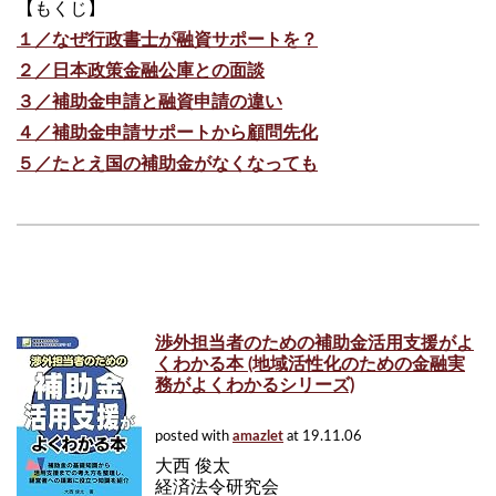
【もくじ】
１／なぜ行政書士が融資サポートを？
２／日本政策金融公庫との面談
３／補助金申請と融資申請の違い
４／補助金申請サポートから顧問先化
５／たとえ国の補助金がなくなっても
渉外担当者のための補助金活用支援がよ
くわかる本 (地域活性化のための金融実
務がよくわかるシリーズ)
posted with
amazlet
at 19.11.06
大西 俊太
経済法令研究会