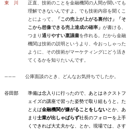
東 川
正直、技術のことを金融機関の人間が聞いても
理解できないんですよ。でも技術内容を聞くこ
とによって、
「この売上が上がる裏付け」「そ
こから想像できる売上達成の確率」
が書ける、
つまり
通りやすい稟議書
を作れる。だから金融
機関は技術の説明というより、今おっしゃった
ように、その技術がマーケティングにどう活き
てくるかを知りたいんです。
――― 公庫面談のとき、どんなお気持ちでしたか。
谷田部 準備は念入りに行ったので、あとはネクストフ
ェイズの講座で習った姿勢で取り組もうと。た
とえば
金融機関が嫌がることをしない
とか、あ
まり
士業が出しゃばらず
社長のフォローを上手
くできれば大丈夫かな、とか。現場では、さす