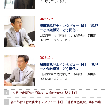
い・ゆうすけ）さん。…
2022-12-2
深田壽税理士インタビュー【5】 「税理
士と金融機関、どう関係...
大阪府豊中市で開業している税理士・深田壽
（ふかた・ひさし）さ…
2022-12-1
深田壽税理士インタビュー【4】 「税理
士と金融機関、どう関係...
大阪府豊中市で開業している税理士・深田壽
（ふかた・ひさし）さ…
6ヶ月で計画的に「強み」を身につける方法【1】
谷田部智子行政書士インタビュー【4】「補助金と融資、業務の違