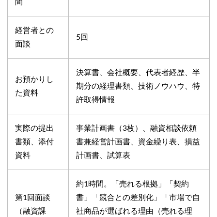
間
経営者との
5回
面談
決算書、会社概要、代表者経歴、半
お預かりし
期分の経理書類、技術ノウハウ、特
た資料
許取得情報
実際の提出
事業計画書（3枚）、融資相談依頼
書類、添付
書兼経営計画書、資金繰り表、損益
資料
計画書、試算表
約1時間。「売れる根拠」「契約
第1回面談
書」「競合との差別化」「市場で自
（融資課
社商品が選ばれる理由（売れる理