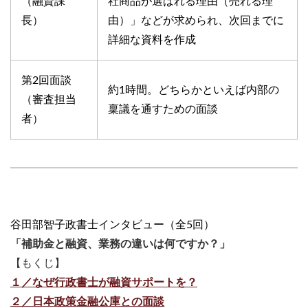
（融資課
社商品が選ばれる理由（売れる理
長）
由）」などが求められ、次回までに
詳細な資料を作成
第2回面談
約1時間。どちらかといえば内部の
（審査担当
稟議を通すための面談
者）
谷田部智子政書士インタビュー（全5回）
「補助金と融資、業務の違いは何ですか？」
【もくじ】
１／なぜ行政書士が融資サポートを？
２／日本政策金融公庫との面談