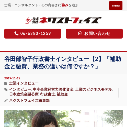
士業・コンサルタント - その肩書きに
強み
を追加
menu
06-6380-1259
お問い合わせ
谷田部智子行政書士インタビュー【2】「補助
金と融資、業務の違いは何ですか？」
2019-11-12
士業インタビュー
インタビュー
中小企業経営力強化資金
士業のビジネスモデル
,
,
,
日本政策金融公庫
行政書士
補助金
,
,
ネクストフェイズ編集部