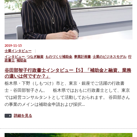
2019-11-15
士業インタビュー
インタビュー
,
つなぎ融資
,
ものづくり補助金
,
事業計画書
,
士業のビジネスモデル
,
行
政書士
,
補助金
谷田部智子行政書士インタビュー【5】「補助金と融資、業務
の違いは何ですか？」
栃木県・下野（しもつけ）市と、東京・銀座でご活躍の行政書
士・谷田部智子さん。 栃木県ではおもに行政書士として、東京
では経営コンサルタントとして活動しておられます。 谷田部さん
の事業のメインは補助金申請および採択…
詳細を見る