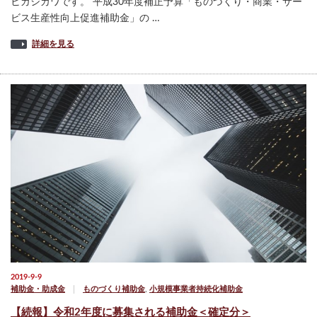
ヒガシカワです。 平成30年度補正予算「ものづくり・商業・サー
ビス生産性向上促進補助金」の …
詳細を見る
2019-9-9
補助金・助成金
ものづくり補助金
,
小規模事業者持続化補助金
【続報】令和2年度に募集される補助金＜確定分＞