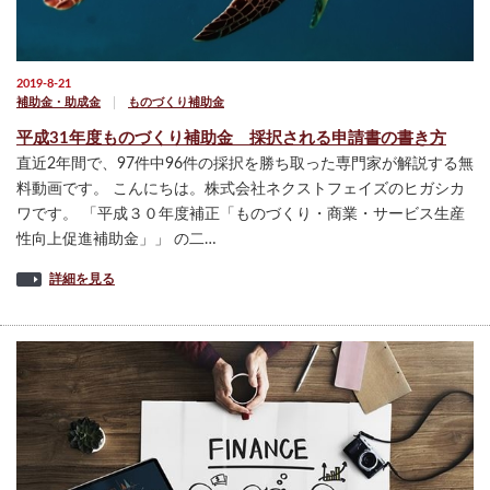
2019-8-21
補助金・助成金
ものづくり補助金
平成31年度ものづくり補助金 採択される申請書の書き方
直近2年間で、97件中96件の採択を勝ち取った専門家が解説する無
料動画です。 こんにちは。株式会社ネクストフェイズのヒガシカ
ワです。 「平成３０年度補正「ものづくり・商業・サービス生産
性向上促進補助金」」 の二…
詳細を見る