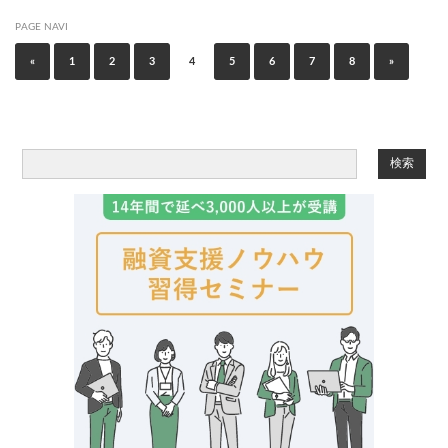
PAGE NAVI
«
1
2
3
4
5
6
7
8
»