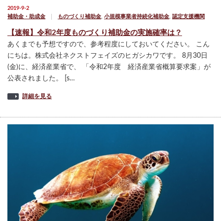
2019-9-2
補助金・助成金
ものづくり補助金
,
小規模事業者持続化補助金
,
認定支援機関
【速報】令和2年度ものづくり補助金の実施確率は？
あくまでも予想ですので、参考程度にしておいてください。 こん
にちは。株式会社ネクストフェイズのヒガシカワです。 8月30日
(金)に、経済産業省で、 「令和2年度 経済産業省概算要求案」が
公表されました。 [s…
詳細を見る