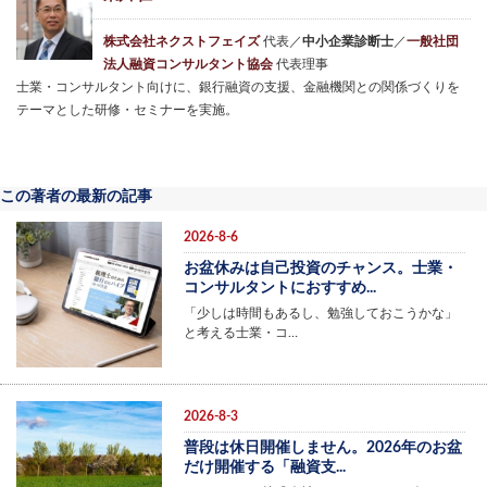
株式会社ネクストフェイズ
代表／
中小企業診断士
／
一般社団
法人融資コンサルタント協会
代表理事
士業・コンサルタント向けに、銀行融資の支援、金融機関との関係づくりを
テーマとした研修・セミナーを実施。
この著者の最新の記事
2026-8-6
お盆休みは自己投資のチャンス。士業・
コンサルタントにおすすめ...
「少しは時間もあるし、勉強しておこうかな」
と考える士業・コ…
2026-8-3
普段は休日開催しません。2026年のお盆
だけ開催する「融資支...