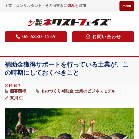
士業・コンサルタント - その肩書きに
強み
を追加
menu
06-6380-1259
お問い合わせ
補助金獲得サポートを行っている士業が、こ
の時期にしておくべきこと
2019-10-7
顧客獲得
ものづくり補助金
士業のビジネスモデル
,
東川 仁