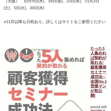
（大阪） 10月9日(水)、18日(金)、23日(水)、11月2日
(土)、5日(火)、20日(水)
※11月以降も日程あり。詳しくはサイトをご参照ください
たった5
人集めれ
ば契約が
取れる!
顧客獲得
セミナー
成功法―
全国No.1
営業マン
が初公
開!
posted with
amazlet
at