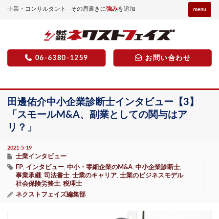
士業・コンサルタント - その肩書きに
強み
を追加
menu
06-6380-1259
お問い合わせ
田邊佑介中小企業診断士インタビュー【3】
「スモールM&A、副業としての関与はア
リ？」
2021-5-19
士業インタビュー
FP
インタビュー
中小・零細企業のM&A
中小企業診断士
,
,
,
,
事業承継
司法書士
士業のキャリア
士業のビジネスモデル
,
,
,
,
社会保険労務士
税理士
,
ネクストフェイズ編集部