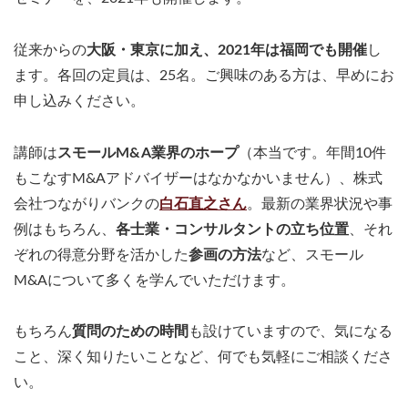
従来からの
大阪・東京に加え、2021年は福岡でも開催
し
ます。各回の定員は、25名。ご興味のある方は、早めにお
申し込みください。
講師は
スモールM&A業界のホープ
（本当です。年間10件
もこなすM&Aアドバイザーはなかなかいません）、株式
会社つながりバンクの
白石直之さん
。最新の業界状況や事
例はもちろん、
各士業・コンサルタントの立ち位置
、それ
ぞれの得意分野を活かした
参画の方法
など、スモール
M&Aについて多くを学んでいただけます。
もちろん
質問のための時間
も設けていますので、気になる
こと、深く知りたいことなど、何でも気軽にご相談くださ
い。