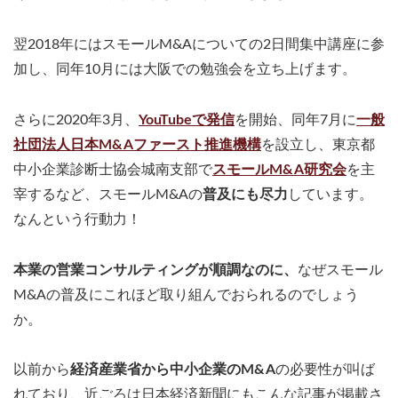
翌2018年にはスモールM&Aについての2日間集中講座に参
加し、同年10月には大阪での勉強会を立ち上げます。
さらに2020年3月、
YouTubeで発信
を開始、同年7月に
一般
社団法人日本M&Aファースト推進機構
を設立し、東京都
中小企業診断士協会城南支部で
スモールM&A研究会
を主
宰するなど、スモールM&Aの
普及にも尽力
しています。
なんという行動力！
本業の営業コンサルティングが順調なのに、
なぜスモール
M&Aの普及にこれほど取り組んでおられるのでしょう
か。
以前から
経済産業省から中小企業のM&A
の必要性が叫ば
れており、近ごろは日本経済新聞にもこんな記事が掲載さ