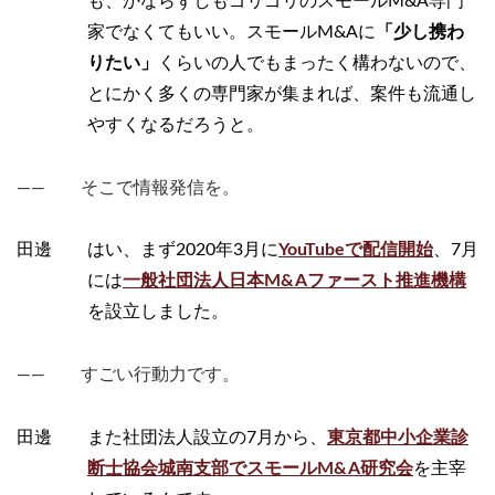
も、かならずしもゴリゴリのスモールM&A専門
家でなくてもいい。スモールM&Aに
「少し携わ
りたい」
くらいの人でもまったく構わないので、
とにかく多くの専門家が集まれば、案件も流通し
やすくなるだろうと。
―― そこで情報発信を。
田邊 はい、まず2020年3月に
YouTubeで配信開始
、7月
には
一般社団法人日本M&Aファースト推進機構
を設立しました。
―― すごい行動力です。
田邊 また社団法人設立の7月から、
東京都中小企業診
断士協会城南支部でスモールM&A研究会
を主宰