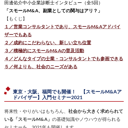
田邊佑介中小企業診断士インタビュー（全5回）
「スモールM&A、副業としての関与はアリ？」
【もくじ】
１／営業コンサルタントであり、スモールM&Aアドバイ
ザーでもある
２／成約にこだわらない、新しい立ち位置
３／積極的にスモールM&Aの普及活動
４／どんなタイプの士業・コンサルタントでも参画できる
５／何よりも、社会のニーズがある
東京・大阪、福岡でも開催！ 【スモールM&Aア
ドバイザー】入門セミナー2021
将来性・やりがいはもちろん、
社会から大きく求められて
いる「スモールM&A」
の基礎知識やノウハウが得られる
セミナーを、2021年も開催します。