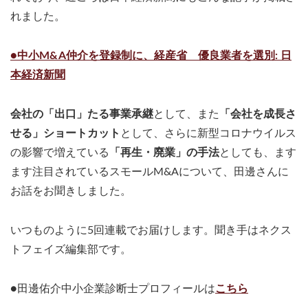
れました。
●中小M&A仲介を登録制に、経産省 優良業者を選別: 日
本経済新聞
会社の「出口」たる事業承継
として、また
「会社を成長さ
せる」ショートカット
として、さらに新型コロナウイルス
の影響で増えている
「再生・廃業」の手法
としても、ます
ます注目されているスモールM&Aについて、田邊さんに
お話をお聞きしました。
いつものように5回連載でお届けします。聞き手はネクス
トフェイズ編集部です。
●田邊佑介中小企業診断士プロフィールは
こちら