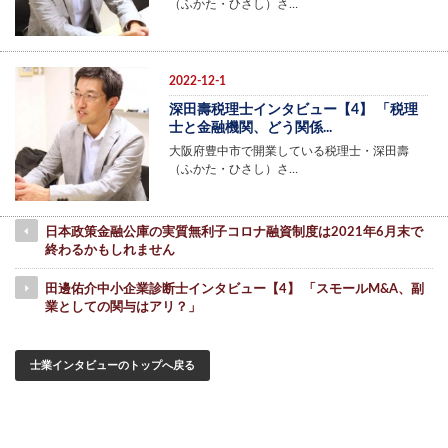
（ふかた・ひさし）さ…
2022-12-1
深田壽税理士インタビュー【4】 「税理
士と金融機関、どう関係...
大阪府豊中市で開業している税理士・深田壽
（ふかた・ひさし）さ…
日本政策金融公庫の実質無利子コロナ融資制度は2021年6月末で
終わるかもしれません
田邊佑介中小企業診断士インタビュー【4】 「スモールM&A、副
業としての関与はアリ？」
士業インタビューのトップへ戻る