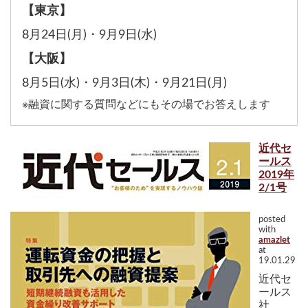
【東京】
8月24日(月)
・
9月9日(水)
【大阪】
8月5日(水)
・
9月3日(木)
・
9月21日(月)
※融資に関する質問などにもその場でお答えします
近代セ
ールス
2019年
2/1号
posted
with
amazlet
at
19.01.29
近代セ
ールス
社