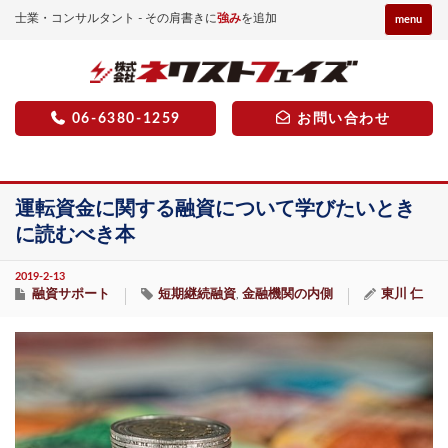
士業・コンサルタント - その肩書きに
強み
を追加
menu
06-6380-1259
お問い合わせ
運転資金に関する融資について学びたいとき
に読むべき本
2019-2-13
融資サポート
短期継続融資
金融機関の内側
東川 仁
,