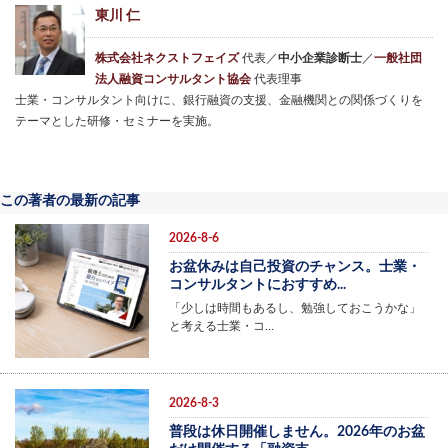
東川 仁
株式会社ネクストフェイズ
代表／
中小企業診断士
／
一般社団
法人融資コンサルタント協会
代表理事
士業・コンサルタント向けに、銀行融資の支援、金融機関との関係づくりを
テーマとした研修・セミナーを実施。
この著者の最新の記事
2026-8-6
お盆休みは自己投資のチャンス。士業・
コンサルタントにおすすめ...
「少しは時間もあるし、勉強しておこうかな」
と考える士業・コ…
2026-8-3
普段は休日開催しません。2026年のお盆