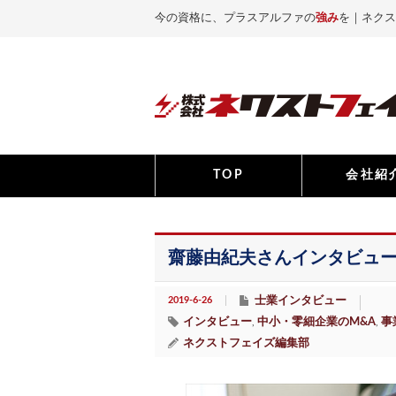
今の資格に、プラスアルファの
強み
を｜ネクス
TOP
会社紹
齋藤由紀夫さんインタビュー
2019-6-26
士業インタビュー
インタビュー
中小・零細企業のM&A
事
,
,
ネクストフェイズ編集部