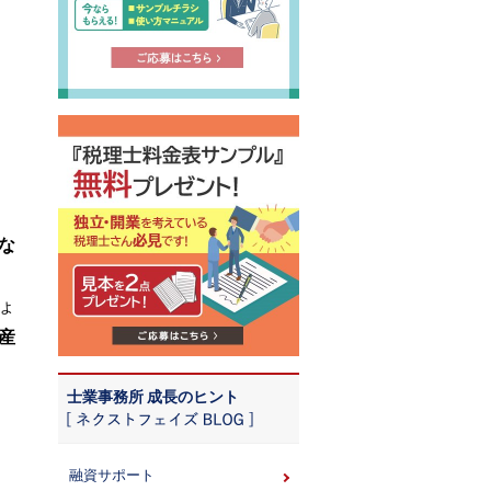
な
、
ょ
産
士業事務所 成長のヒント
融資サポート