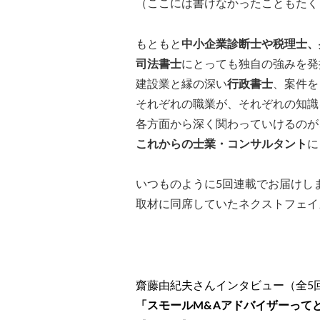
（ここには書けなかったこともたく
もともと
中小企業診断士や税理士、
司法書士
にとっても独自の強みを発
建設業と縁の深い
行政書士
、案件を
それぞれの職業が、それぞれの知識
各方面から深く関わっていけるのが
これからの士業・コンサルタント
に
いつものように5回連載でお届けし
取材に同席していたネクストフェイ
齋藤由紀夫さんインタビュー（全5
「スモールM&Aアドバイザーって