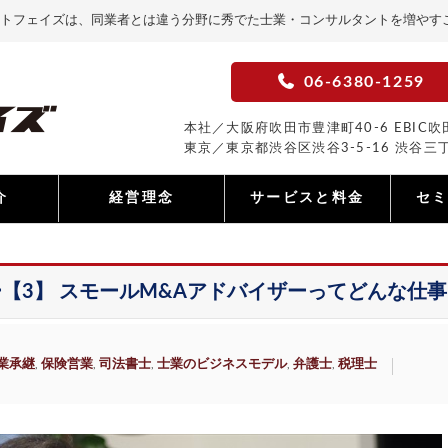
トフェイズは、同業者とは違う分野に秀でた士業・コンサルタントを増やす
06-6380-1259
本社／大阪府吹田市豊津町40-6 EBIC吹田
東京／東京都渋谷区渋谷3-5-16 渋谷三丁
介
経営理念
サービスと料金
セ
【3】 スモールM&Aアドバイザーってどんな仕事
業承継
保険営業
司法書士
士業のビジネスモデル
弁護士
税理士
,
,
,
,
,