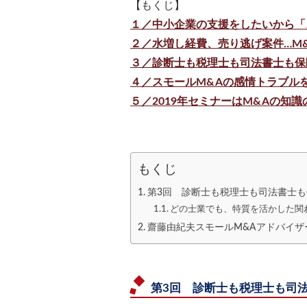
【もくじ】
１／中小企業の支援をしたいから「
２／水増し経費、売り逃げ案件…M
３／診断士も税理士も司法書士も保
４／スモールM&Aの感情トラブル
５／2019年セミナーはM&Aの知
もくじ
第3回 診断士も税理士も司法書士も
どの士業でも、特質を活かした関
齋藤由紀夫スモールM&Aアドバイザ
第3回 診断士も税理士も司