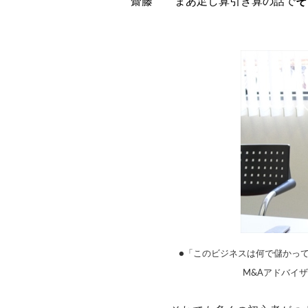
齋藤 まあ足し算引き算の話で
そ
●「このビジネスは何で儲かっ
M&Aアドバイ