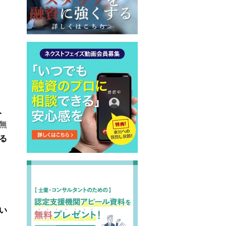
人
無
る
い