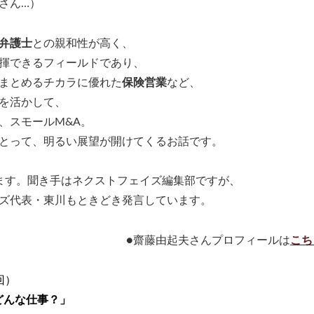
さん…）
弁護士
との親和性が高く、
揮できるフィールドであり、
まとめるチカラに優れた
保険営業
など、
を活かして、
、スモールM&A。
とって、明るい展望が開けてくるお話です。
ます。聞き手はネクストフェイズ編集部ですが、
ズ代表・東川もときどき発言しています。
●齋藤由起夫さんプロフィールは
こち
回）
どんな仕事？」