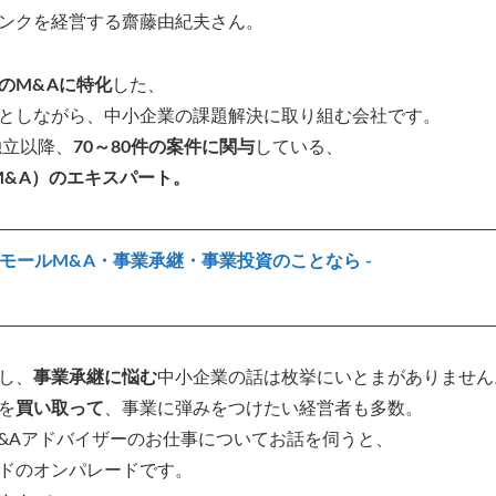
バンクを経営する齋藤由紀夫さん。
のM&Aに特化
した、
としながら、中小企業の課題解決に取り組む会社です。
独立以降、
70～80件の案件に関与
している、
M&A）のエキスパート。
モールM&A・事業承継・事業投資のことなら -
し、
事業承継に悩む
中小企業の話は枚挙にいとまがありません
を
買い取って
、事業に弾みをつけたい経営者も多数。
&Aアドバイザーのお仕事についてお話を伺うと、
ドのオンパレードです。