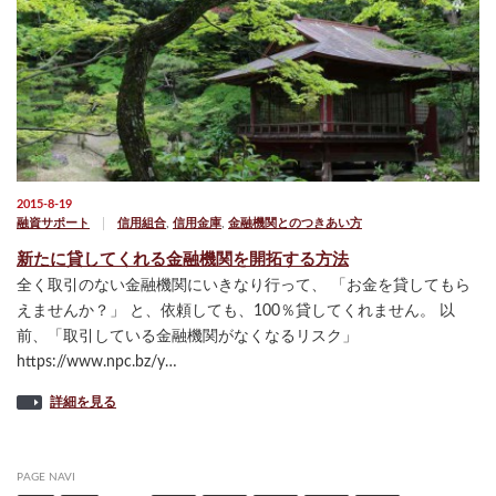
2015-8-19
融資サポート
信用組合
,
信用金庫
,
金融機関とのつきあい方
新たに貸してくれる金融機関を開拓する方法
全く取引のない金融機関にいきなり行って、 「お金を貸してもら
えませんか？」 と、依頼しても、100％貸してくれません。 以
前、「取引している金融機関がなくなるリスク」
https://www.npc.bz/y…
詳細を見る
PAGE NAVI