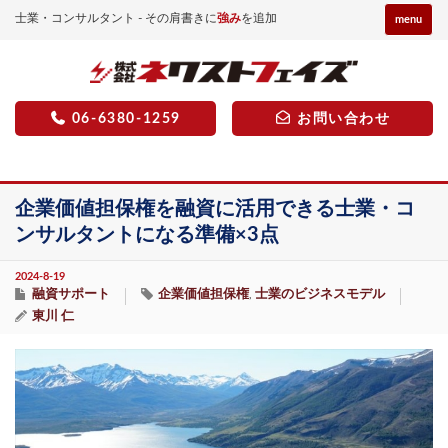
士業・コンサルタント - その肩書きに
強み
を追加
menu
06-6380-1259
お問い合わせ
企業価値担保権を融資に活用できる士業・コ
ンサルタントになる準備×3点
2024-8-19
融資サポート
企業価値担保権
士業のビジネスモデル
,
東川 仁