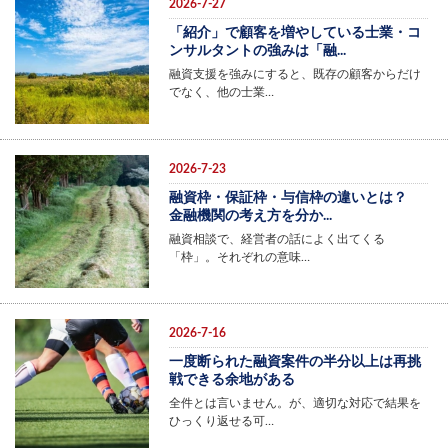
2026-7-27
「紹介」で顧客を増やしている士業・コ
ンサルタントの強みは「融...
融資支援を強みにすると、既存の顧客からだけ
でなく、他の士業…
2026-7-23
融資枠・保証枠・与信枠の違いとは？
金融機関の考え方を分か...
融資相談で、経営者の話によく出てくる
「枠」。それぞれの意味…
2026-7-16
一度断られた融資案件の半分以上は再挑
戦できる余地がある
全件とは言いません。が、適切な対応で結果を
ひっくり返せる可…