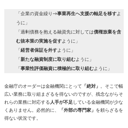
「企業の資金繰り→
事業再生へ支援の軸足を移す
よ
うに」
「過剰債務を抱える融資先に対しては
債権放棄を含
む抜本策の実施を促す
ように」
「
経営者保証を外す
ように」
「
新たな融資制度に取り組む
ように」
「
事業性評価融資に積極的に取り組む
ように」
金融庁のオーダーは金融機関にとって
「絶対」
。そこで幅
広い業務に取り組まざるを得ないのですが、残念ながらそ
れらの業務に対応する
人手が不足
している金融機関が少な
くありません。必然的に、
「外部の専門家」
を頼らざるを
得ない状況です。