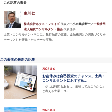
この記事の著者
東川 仁
株式会社ネクストフェイズ
代表／
中小企業診断士
／
一般社団
法人融資コンサルタント協会
代表理事
士業・コンサルタント向けに、銀行融資の支援、金融機関との関係づくりを
テーマとした研修・セミナーを実施。
この著者の最新の記事
2026-8-6
お盆休みは自己投資のチャンス。士業・
コンサルタントにおすすめ...
「少しは時間もあるし、勉強しておこうかな」
と考える士業・コ…
2026-8-3