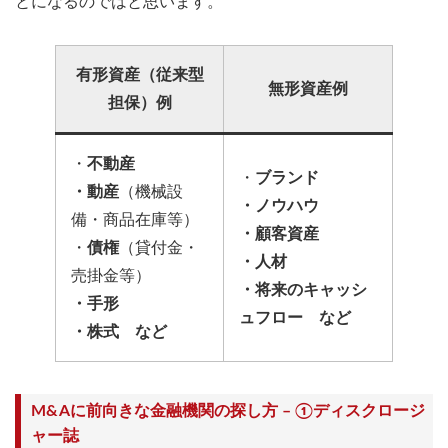
とになるのではと思います。
有形資産（従来型
無形資産例
担保）例
・
不動産
・
ブランド
・動産
（機械設
・ノウハウ
備・商品在庫等）
・顧客資産
・
債権
（貸付金・
・人材
売掛金等）
・将来のキャッシ
・手形
ュフロー など
・株式 など
M&Aに前向きな金融機関の探し方 – ①ディスクロージ
ャー誌