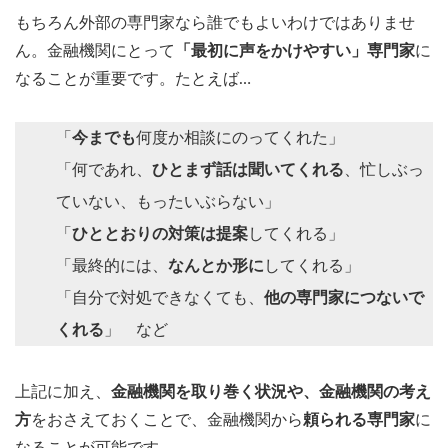
もちろん外部の専門家なら誰でもよいわけではありませ
ん。金融機関にとって
「最初に声をかけやすい」専門家
に
なることが重要です。たとえば…
「
今までも
何度か相談にのってくれた」
「何であれ、
ひとまず話は聞いてくれる
、忙しぶっ
ていない、もったいぶらない」
「
ひととおりの対策は提案
してくれる」
「最終的には、
なんとか形に
してくれる」
「自分で対処できなくても、
他の専門家につないで
くれる
」 など
上記に加え、
金融機関を取り巻く状況や、金融機関の考え
方
をおさえておくことで、金融機関から
頼られる専門家
に
なることが可能です。