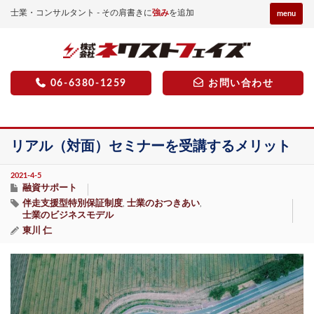
士業・コンサルタント - その肩書きに
強み
を追加
menu
06-6380-1259
お問い合わせ
リアル（対面）セミナーを受講するメリット
2021-4-5
融資サポート
伴走支援型特別保証制度
士業のおつきあい
,
,
士業のビジネスモデル
東川 仁