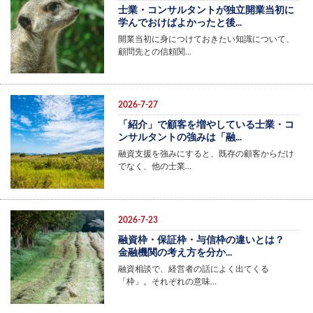
士業・コンサルタントが独立開業当初に
学んでおけばよかったと後...
開業当初に身につけておきたい知識について、
顧問先との信頼関…
2026-7-27
「紹介」で顧客を増やしている士業・コ
ンサルタントの強みは「融...
融資支援を強みにすると、既存の顧客からだけ
でなく、他の士業…
2026-7-23
融資枠・保証枠・与信枠の違いとは？
金融機関の考え方を分か...
融資相談で、経営者の話によく出てくる
「枠」。それぞれの意味…