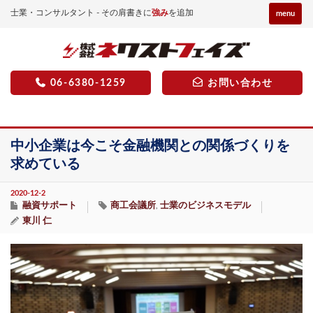
士業・コンサルタント - その肩書きに
強み
を追加
menu
06-6380-1259
お問い合わせ
中小企業は今こそ金融機関との関係づくりを
求めている
2020-12-2
融資サポート
商工会議所
士業のビジネスモデル
,
東川 仁