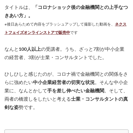
タイトルは、
「コロナショック後の金融機関との上手なつ
きあい方」。
※後日あらためて内容をブラッシュアップして撮影した動画を、
ネクス
トフェイズオンラインストアで販売中
です
なんと
100人以上
の受講者。うち、ざっと7割が中小企業
の経営者、3割が士業・コンサルタントでした。
ひしひしと感じたのが、コロナ禍で金融機関との関係をさ
らに強めたい
中小企業経営者の切実な状況
。そんな中小企
業に、なんとかして
手を差し伸べたい金融機関
。そして、
両者の橋渡しをしたいと考える
士業・コンサルタントの真
剣な姿
勢です。