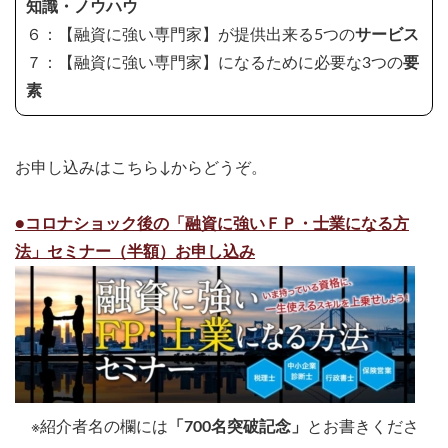
知識・ノウハウ
６：【融資に強い専門家】が提供出来る5つの
サービス
７：【融資に強い専門家】になるために必要な3つの
要
素
お申し込みはこちら↓からどうぞ。
●コロナショック後の「融資に強いＦＰ・士業になる方
法」セミナー（半額）お申し込み
※紹介者名の欄には
「700名突破記念」
とお書きくださ