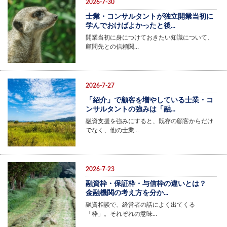
2026-7-30
士業・コンサルタントが独立開業当初に
学んでおけばよかったと後...
開業当初に身につけておきたい知識について、
顧問先との信頼関…
2026-7-27
「紹介」で顧客を増やしている士業・コ
ンサルタントの強みは「融...
融資支援を強みにすると、既存の顧客からだけ
でなく、他の士業…
2026-7-23
融資枠・保証枠・与信枠の違いとは？
金融機関の考え方を分か...
融資相談で、経営者の話によく出てくる
「枠」。それぞれの意味…