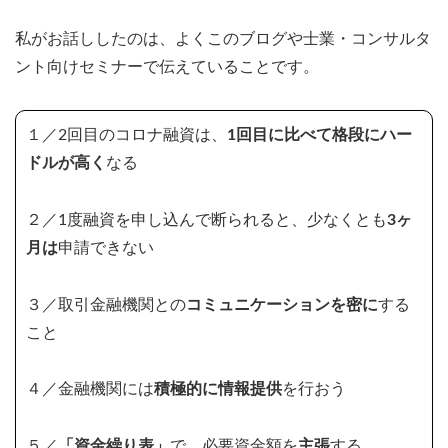
私がお話ししたのは、よくこのブログや士業・コンサルタ
ント向けセミナーで伝えていることです。
１／2回目のコロナ融資は、
1回目に比べて格段にハー
ドルが高く
なる
２／1度融資を申し込んで断られると、少なくとも
3ヶ
月は
申請できない
３／取引金融機関との
コミュニケーションを密に
する
こと
４／金融機関には
積極的に情報提供
を行おう
５／
「資金繰り表」
で、必要資金額を
主張
する