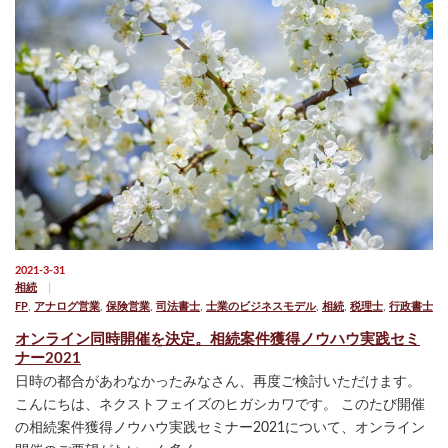
2021-3-31
相続
FP
,
アナログ営業
,
保険営業
,
司法書士
,
士業のビジネスモデル
,
相続
,
税理士
,
行政書士
オンライン同時開催を決定。相続案件獲得ノウハウ実践セミ
ナー2021
日時の都合があわなかったみなさん、再度ご検討いただけます。
こんにちは、ネクストフェイズのヒガシカワです。 このたび開催
の相続案件獲得ノウハウ実践セミナー2021について、オンライン