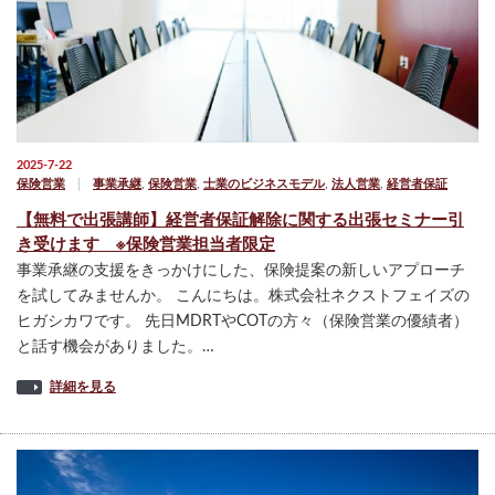
2025-7-22
保険営業
事業承継
,
保険営業
,
士業のビジネスモデル
,
法人営業
,
経営者保証
【無料で出張講師】経営者保証解除に関する出張セミナー引
き受けます ※保険営業担当者限定
事業承継の支援をきっかけにした、保険提案の新しいアプローチ
を試してみませんか。 こんにちは。株式会社ネクストフェイズの
ヒガシカワです。 先日MDRTやCOTの方々（保険営業の優績者）
と話す機会がありました。…
詳細を見る