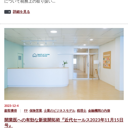
について税務上の取り扱い…
詳細を見る
2023-12-4
顧客獲得
FP
,
保険営業
,
士業のビジネスモデル
,
税理士
,
金融機関の内側
開業医への有効な新規開拓術『近代セールス2023年11月15日
号』