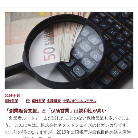
2024-6-10
保険営業
FP
,
保険営業
,
創業融資
,
士業のビジネスモデル
「創業融資支援」と「保険営業」は親和性が高い
「創業者ルート」、まだ試したことのない保険営業も多いでしょ
う。 こんにちは。株式会社ネクストフェイズのヒガシカワです。
少し前の話になりますが、2019年に国税庁が節税目的の法人保険