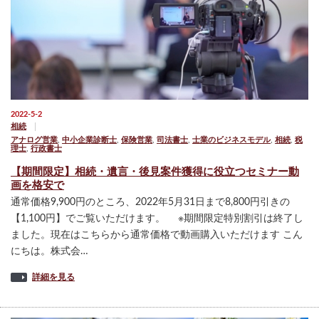
2022-5-2
相続
アナログ営業
,
中小企業診断士
,
保険営業
,
司法書士
,
士業のビジネスモデル
,
相続
,
税
理士
,
行政書士
【期間限定】相続・遺言・後見案件獲得に役立つセミナー動
画を格安で
通常価格9,900円のところ、2022年5月31日まで8,800円引きの
【1,100円】でご覧いただけます。 ※期間限定特別割引は終了し
ました。現在はこちらから通常価格で動画購入いただけます こん
にちは。株式会…
詳細を見る