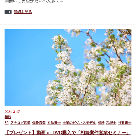
開催のご要望がたいへん多く…
詳細を見る
2021-3-17
相続
FP
,
アナログ営業
,
保険営業
,
司法書士
,
士業のビジネスモデル
,
相続
,
税理士
,
行政書士
【プレゼント】動画 or DVD購入で「相続案件営業セミナー」