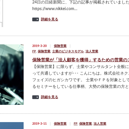
24日の日経新聞に、下記の記事が掲載されていまし
https://www.nikkei.com…
詳細を見る
2019-3-20
保険営業
FP
,
保険営業
,
士業のビジネスモデル
,
法人営業
保険営業が「法人顧客を獲得」するための営業の
【保険営業】に限らず、士業やコンサルタント全般に
って共通していますが･･･ こんにちは。株式会社ネク
フェイズのヒガシカワです。 士業やＦＰを対象とし
るセミナーをしている仕事柄、大勢の保険営業の方と
詳細を見る
2019-3-11
保険営業
FP
,
保険営業
,
法人営業