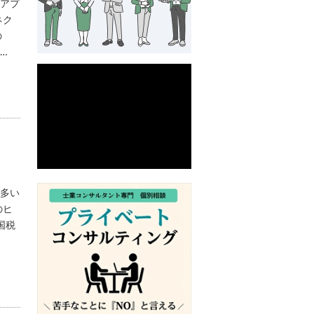
アプ
ネク
の
…
多い
のヒ
国税