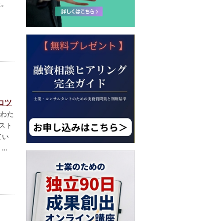
た。
コツ
わた
スト
てい
 …