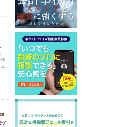
ち
先
を獲
とこ
営業
気づ