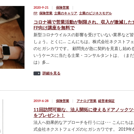
2020-9-21
保険営業
FP
,
保険営業
,
士業のキャリア
,
士業のビジネスモデル
コロナ禍で営業活動が制限され、収入が激減した
FP向け講座を無料で
新型コロナウイルスの影響を受けていない業界など皆
しょう。とくに… こんにちは。株式会社ネクストフ
のヒガシカワです。 顧問先が急に契約を見直し始め
いうケースに当たる士業・コンサルタントは、（まだ
は）多…
詳細を見る
2019-6-28
保険営業
アナログ営業
,
経営者保証
11回訪問可能な、法人開拓に使えるドアノックツ
をプレゼント！
法人へ効果的なアプローチを行うには･･･ こんにちは
式会社ネクストフェイズのヒガシカワです。 2019年