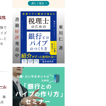
女性
無で
ェイズ
る…と
今
ール
。株
6月