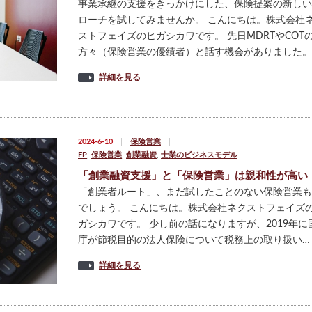
事業承継の支援をきっかけにした、保険提案の新しい
ローチを試してみませんか。 こんにちは。株式会社
ストフェイズのヒガシカワです。 先日MDRTやCOT
方々（保険営業の優績者）と話す機会がありました。
詳細を見る
2024-6-10
保険営業
FP
,
保険営業
,
創業融資
,
士業のビジネスモデル
「創業融資支援」と「保険営業」は親和性が高い
「創業者ルート」、まだ試したことのない保険営業も
でしょう。 こんにちは。株式会社ネクストフェイズ
ガシカワです。 少し前の話になりますが、2019年に
庁が節税目的の法人保険について税務上の取り扱い…
詳細を見る