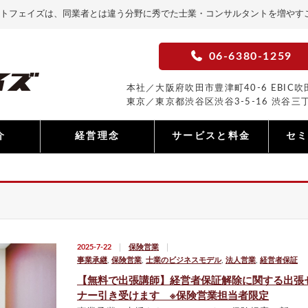
トフェイズは、同業者とは違う分野に秀でた士業・コンサルタントを増やす
06-6380-1259
本社／大阪府吹田市豊津町40-6 EBIC吹田
東京／東京都渋谷区渋谷3-5-16 渋谷三丁
介
経営理念
サービスと料金
セ
2025-7-22
保険営業
事業承継
,
保険営業
,
士業のビジネスモデル
,
法人営業
,
経営者保証
【無料で出張講師】経営者保証解除に関する出張
ナー引き受けます ※保険営業担当者限定