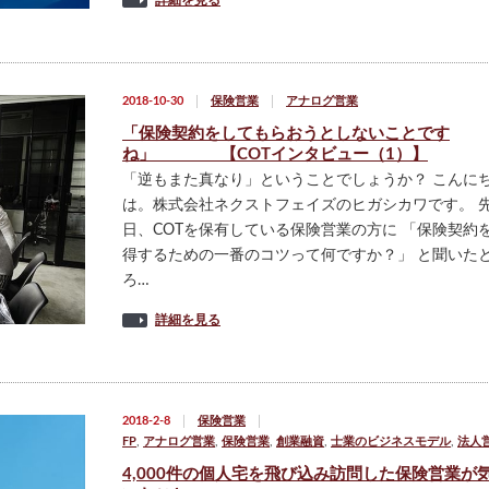
詳細を見る
2018-10-30
保険営業
アナログ営業
「保険契約をしてもらおうとしないことです
ね」 【COTインタビュー（1）】
「逆もまた真なり」ということでしょうか？ こんに
は。株式会社ネクストフェイズのヒガシカワです。 
日、COTを保有している保険営業の方に 「保険契約
得するための一番のコツって何ですか？」 と聞いた
ろ…
詳細を見る
2018-2-8
保険営業
FP
,
アナログ営業
,
保険営業
,
創業融資
,
士業のビジネスモデル
,
法人
4,000件の個人宅を飛び込み訪問した保険営業が