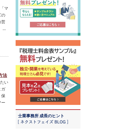
「マ
ズの
の営
。…
方法
たい
ヒガ
、保
マー
士業事務所 成長のヒント