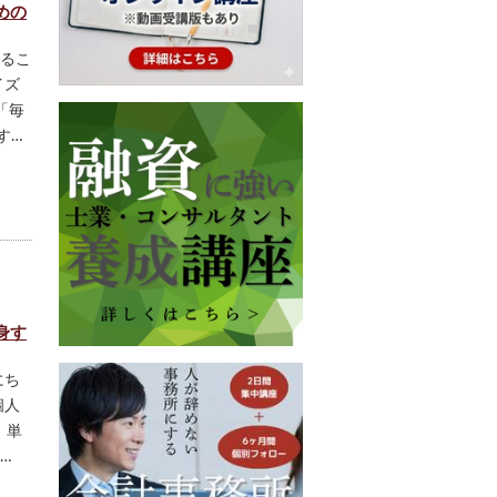
めの
るこ
イズ
「毎
す…
身す
にち
個人
、単
…