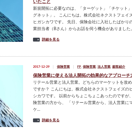
いたこと
新規開拓に必要なのは、「ターゲット」「チケット」
グネット」。 こんにちは。株式会社ネクストフェイ
ヒガシカワです。 先日、保険会社に入社したばかり
業担当者（Bさん）からお話を伺う機会がありました
詳細を見る
2017-12-29
保険営業
FP
,
保険営業
,
法人営業
,
顧客紹介
保険営業に使える法人開拓の効果的なアプローチ
リテール営業と法人営業。どちらのマーケットを攻め
ですか？ こんにちは。株式会社ネクストフェイズの
シカワです。 以前からちょこちょこあったのですが
険営業の方から、 「リテール営業から、法人営業に
ケ…
詳細を見る