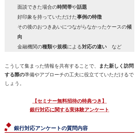
面談できた場合の
時間帯
や
話題
好印象を持っていただけた
事例の特徴
その後のおつきあいにつながらなかったケースの
傾
向
金融機関の
種類
や
規模
による
対応の違い
など
こうして集まった情報を共有することで、
また新しく訪問
する際の
準備やアプローチの工夫に役立てていただけるで
しょう。
【セミナー無料招待の特典つき】
銀行対応に関する実体験アンケート
銀行対応
アンケートの質問内容