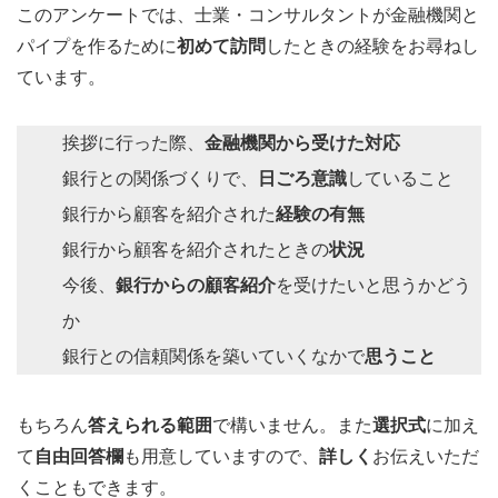
このアンケートでは、士業・コンサルタントが金融機関と
パイプを作るために
初めて訪問
したときの経験をお尋ねし
ています。
挨拶に行った際、
金融機関から受けた対応
銀行との関係づくりで、
日ごろ意識
していること
銀行から顧客を紹介された
経験の有無
銀行から顧客を紹介されたときの
状況
今後、
銀行からの顧客紹介
を受けたいと思うかどう
か
銀行との信頼関係を築いていくなかで
思うこと
もちろん
答えられる範囲
で構いません。また
選択式
に加え
て
自由回答欄
も用意していますので、
詳しく
お伝えいただ
くこともできます。