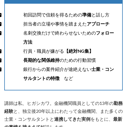
初回訪問で信頼を得るための
準備
と話し方
担当者の立場や事情を踏まえた
アプローチ
名刺交換だけで終わらせないための
フォロー
方法
行員・職員が嫌がる
【絶対NG集】
長期的な関係維持
のための行動習慣
銀行からの案件紹介が途絶えない
士業・コン
サルタントの特徴
など
講師は私、ヒガシカワ。金融機関職員としての13年の
勤務
経験
と、独立後20年以上にわたって金融機関、また多くの
士業・コンサルタントと
連携してきた実例
をもとに、
最新