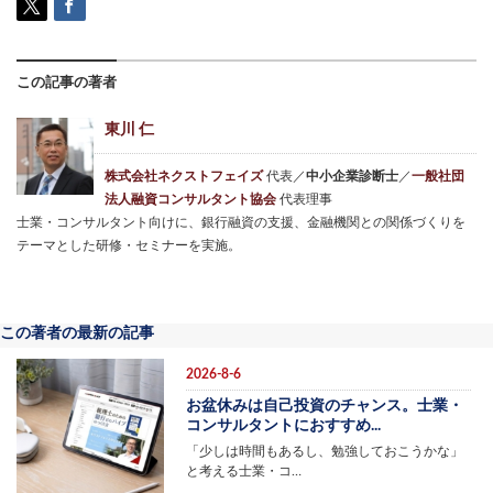
この記事の著者
東川 仁
株式会社ネクストフェイズ
代表／
中小企業診断士
／
一般社団
法人融資コンサルタント協会
代表理事
士業・コンサルタント向けに、銀行融資の支援、金融機関との関係づくりを
テーマとした研修・セミナーを実施。
この著者の最新の記事
2026-8-6
お盆休みは自己投資のチャンス。士業・
コンサルタントにおすすめ...
「少しは時間もあるし、勉強しておこうかな」
と考える士業・コ…