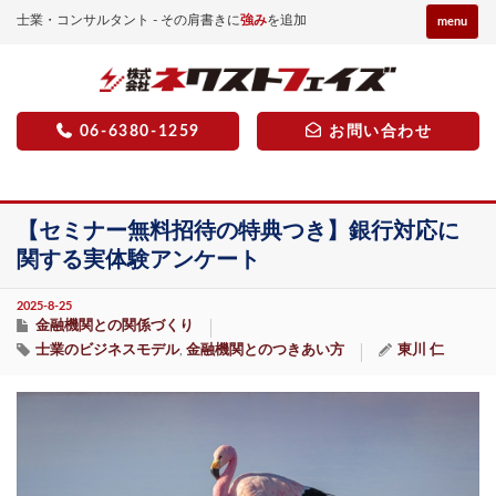
士業・コンサルタント - その肩書きに
強み
を追加
menu
06-6380-1259
お問い合わせ
【セミナー無料招待の特典つき】銀行対応に
関する実体験アンケート
2025-8-25
金融機関との関係づくり
士業のビジネスモデル
金融機関とのつきあい方
東川 仁
,