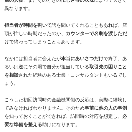
店の人物
、またそのときの
忙しさ等の状況
によって大きく
異なります。
担当者が時間を割いて
話を聞いてくれることもあれば、店
頭が忙しい時期だったのか、
カウンターで名刺を渡しただ
け
で終わってしまうこともあります。
なかには担当者に会えたが
本当にあいさつだけ
で終了、あ
るいは逆にその場で自分が担当している
取引先の困りごと
を相談
された経験のある士業・コンサルタントもいるでし
ょう。
こうした初回訪問時の金融機関側の反応は、実際に経験し
てみなければわかりません。そのため
事前に他の人の事例
を知っておくことができれば、訪問時の対応を想定し、
必
要な準備を整える
助けになります。