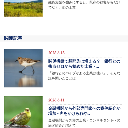
融資支援を強みにすると、既存の顧客からだけ
でなく、他の士業…
関連記事
2026-6-18
関係構築で顧問先は増える？ 銀行との
接点ゼロから始めた士業・...
「銀行とのパイプがある士業は強い」。そんな
話を聞いたことは…
2026-6-11
金融機関から外部専門家への案件紹介が
増加 - 声をかけられや...
金融機関から外部の士業・コンサルタントへの
顧客紹介が増えて…