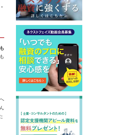
・
も
も
へ
ん
た