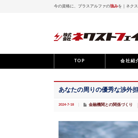
今の資格に、プラスアルファの
強み
を｜ネクス
TOP
会社紹
あなたの周りの優秀な渉外
2024-7-18
金融機関との関係づくり