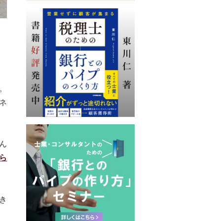
。
ネ
ん
ら
き