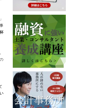
」
事
杯
。
の
て
い