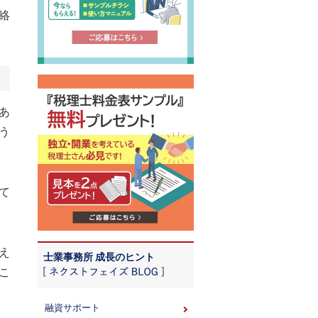
絡
あ
う
て
え
士業事務所 成長のヒント
こ
融資サポート