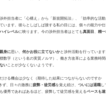
渉外担当者に「心構え」から「新規開拓法」、「効率的な活動
ています。彼らとしばしば接する私の目には、個々の能力や仕
ハイレベル
に映ります。今の渉外担当者はとても
真面目
、
精一
親身に
思い、
何かお役に立てないか
と渉外活動を行っています
標数字（という名の実質ノルマ）、働き方改革による業務時間
ない
ことが少なくないようです。
だける機会は少なく（期待した結果につながらないのですか
きず、日々の激務に
疲弊・徒労感
を覚え続け、
ついには退職
し
も優秀であればあるほど、疲弊して徒労感を覚える
ペースも速