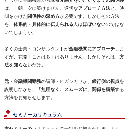
たしかに金融機関から
取引先紹介をいただくまでの関係性
は、一朝一夕に築けません。適切な
アプローチ方法
と、時
間をかけた
関係性の深め方
が必要です。しかしその方法
を、
体系的・具体的に伝えられる
人は
ほぼいない
のではな
いでしょうか。
多くの士業・コンサルタントが
金融機関にアプローチ
しま
すが、花開くことは多くはありません。しかしそれは、
方
法を知らない
だけ。
元・金融機関勤務
の講師・ヒガシカワが、
銀行側の視点
を
説明しながら、
「無理なく、スムーズに」関係を構築
する
方法をお知らせします。
セミナーカリキュラム
本セミナーのカリキュラムの一部をお知らせしましょう。