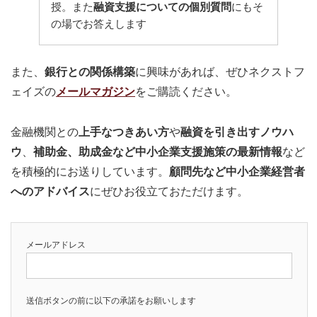
授。また
融資支援についての個別質問
にもそ
の場でお答えします
また、
銀行との関係構築
に興味があれば、ぜひネクストフ
ェイズの
メールマガジン
をご購読ください。
金融機関との
上手なつきあい方
や
融資を引き出すノウハ
ウ
、
補助金、助成金など中小企業支援施策の最新情報
など
を積極的にお送りしています。
顧問先など中小企業経営者
へのアドバイス
にぜひお役立ておただけます。
メールアドレス
送信ボタンの前に以下の承諾をお願いします