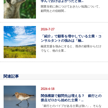
学んでおけばよかったと後...
開業当初に身につけておきたい知識について、
顧問先との信頼関…
2026-7-27
「紹介」で顧客を増やしている士業・コ
ンサルタントの強みは「融...
融資支援を強みにすると、既存の顧客からだけ
でなく、他の士業…
関連記事
2026-6-18
関係構築で顧問先は増える？ 銀行との
接点ゼロから始めた士業・...
「銀行とのパイプがある士業は強い」。そんな