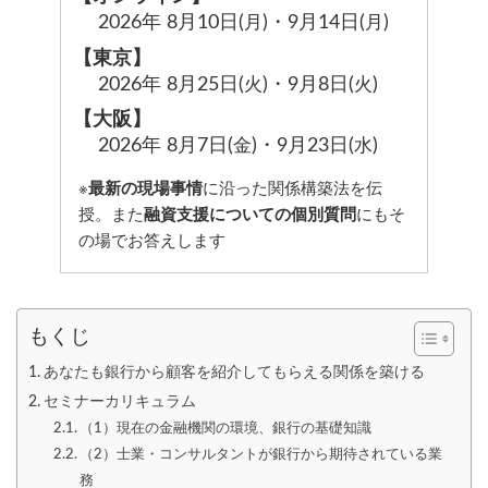
2026年 8月10日(
)
・9月14日(
)
月
月
【東京】
2026年 8月25日(
)
・9月8日(
)
火
火
【大阪】
2026年 8月7日(
)
・9月23日(
)
金
水
※
最新の現場事情
に沿った関係構築法を伝
授。また
融資支援についての個別質問
にもそ
の場でお答えします
もくじ
あなたも銀行から顧客を紹介してもらえる関係を築ける
セミナーカリキュラム
（1）現在の金融機関の環境、銀行の基礎知識
（2）士業・コンサルタントが銀行から期待されている業
務