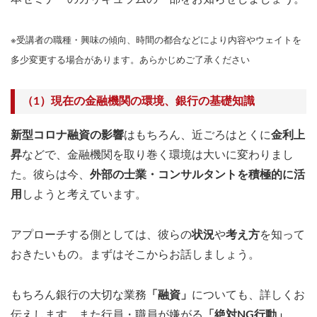
※受講者の職種・興味の傾向、時間の都合などにより内容やウェイトを
多少変更する場合があります。あらかじめご了承ください
（1）現在の金融機関の環境、銀行の基礎知識
新型コロナ融資の影響
はもちろん、近ごろはとくに
金利上
昇
などで、金融機関を取り巻く環境は大いに変わりまし
た。彼らは今、
外部の士業・コンサルタントを積極的に活
用
しようと考えています。
アプローチする側としては、彼らの
状況
や
考え方
を知って
おきたいもの。まずはそこからお話しましょう。
もちろん銀行の大切な業務
「融資」
についても、詳しくお
伝えします。また行員・職員が嫌がる
「絶対NG行動」