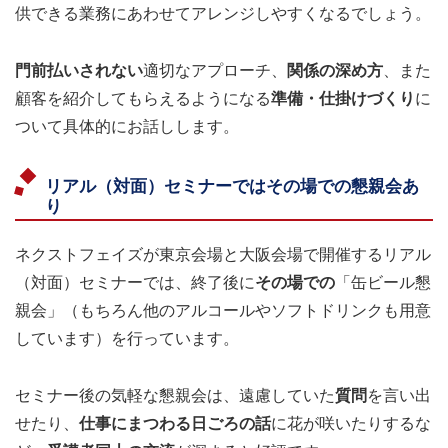
供できる業務にあわせてアレンジしやすくなるでしょう。
門前払いされない
適切なアプローチ、
関係の深め方
、また
顧客を紹介してもらえるようになる
準備・仕掛けづくり
に
ついて具体的にお話しします。
リアル（対面）セミナーではその場での懇親会あ
り
ネクストフェイズが東京会場と大阪会場で開催するリアル
（対面）セミナーでは、終了後に
その場での
「缶ビール懇
親会」（もちろん他のアルコールやソフトドリンクも用意
しています）を行っています。
セミナー後の気軽な懇親会は、遠慮していた
質問
を言い出
せたり、
仕事にまつわる日ごろの話
に花が咲いたりするな