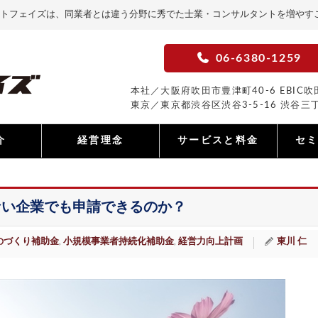
トフェイズは、同業者とは違う分野に秀でた士業・コンサルタントを増やす
06-6380-1259
本社／大阪府吹田市豊津町40-6 EBIC吹田
東京／東京都渋谷区渋谷3-5-16 渋谷三丁
介
経営理念
サービスと料金
セ
ない企業でも申請できるのか？
のづくり補助金
小規模事業者持続化補助金
経営力向上計画
東川 仁
,
,