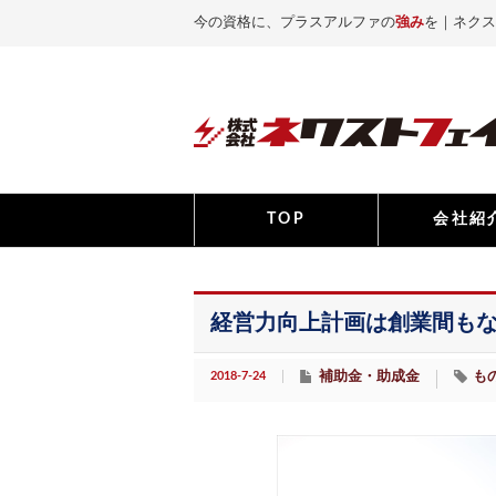
今の資格に、プラスアルファの
強み
を｜ネクス
TOP
会社紹
経営力向上計画は創業間も
2018-7-24
補助金・助成金
も