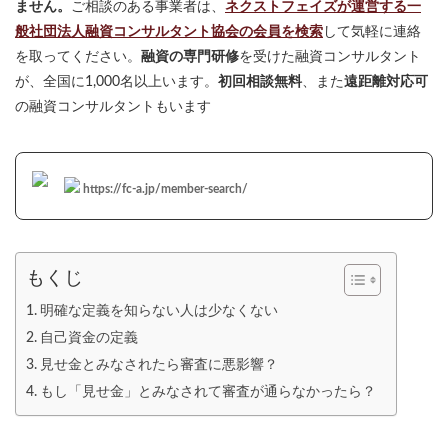
ません。
ご相談のある事業者は、
ネクストフェイズが運営する一
般社団法人融資コンサルタント協会の会員を検索
して気軽に連絡
を取ってください。
融資の専門研修
を受けた融資コンサルタント
が、全国に1,000名以上います。
初回相談無料
、また
遠距離対応可
の融資コンサルタントもいます
https://fc-a.jp/member-search/
もくじ
明確な定義を知らない人は少なくない
自己資金の定義
見せ金とみなされたら審査に悪影響？
もし「見せ金」とみなされて審査が通らなかったら？