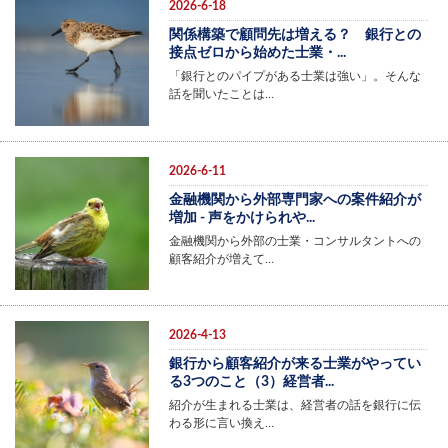
2026-6-18
関係構築で顧問先は増える？ 銀行との
接点ゼロから始めた士業・...
「銀行とのパイプがある士業は強い」。そんな
話を聞いたことは…
2026-6-11
金融機関から外部専門家への案件紹介が
増加 - 声をかけられや...
金融機関から外部の士業・コンサルタントへの
顧客紹介が増えて…
2026-4-13
銀行から顧客紹介が来る士業がやってい
る3つのこと（3）経営者...
紹介が生まれる士業は、経営者の話を銀行に伝
わる形に言い換え…