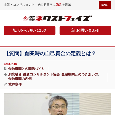
士業・コンサルタント - その肩書きに
強み
を追加
menu
06-6380-1259
お問い合わせ
【質問】創業時の自己資金の定義とは？
2024-7-10
金融機関との関係づくり
創業融資
融資コンサルタント協会
金融機関とのつきあい方
,
,
,
金融機関の内側
城戸章伸