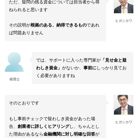
ただ、疑問の残る資金については担当者から尋
ねられると思います
ヒガシカワ
その説明が
根拠のある、納得できるもの
であれ
ば問題ありません
では、サポートに入った専門家が
「見せ金と疑
わしき資金」
がないか、
事前に
しっかり見てお
く必要がありますね
税理士
そのとおりです
もし事前チェックで疑わしき資金があった場
ヒガシカワ
合、
創業者に詳しくヒアリング
し、ちゃんとし
た理由があるなら
金融機関に対し明確な回答
が