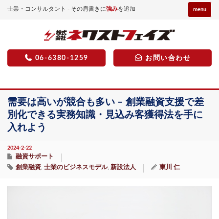
士業・コンサルタント - その肩書きに
強み
を追加
menu
06-6380-1259
お問い合わせ
需要は高いが競合も多い – 創業融資支援で差
別化できる実務知識・見込み客獲得法を手に
入れよう
2024-2-22
融資サポート
創業融資
士業のビジネスモデル
新設法人
東川 仁
,
,