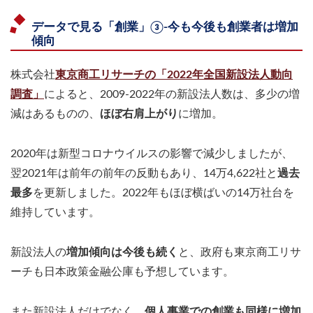
データで見る「創業」③-今も今後も創業者は増加
傾向
株式会社
東京商工リサーチの「2022年全国新設法人動向
調査」
によると、2009-2022年の新設法人数は、多少の増
減はあるものの、
ほぼ右肩上がり
に増加。
2020年は新型コロナウイルスの影響で減少しましたが、
翌2021年は前年の前年の反動もあり、14万4,622社と
過去
最多
を更新しました。2022年もほぼ横ばいの14万社台を
維持しています。
新設法人の
増加傾向は今後も続く
と、政府も東京商工リサ
ーチも日本政策金融公庫も予想しています。
また新設法人だけでなく、
個人事業での創業も同様に増加