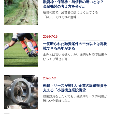
融資枠・保証枠・与信枠の違いとは？
金融機関の考え方を分か...
融資相談で、経営者の話によく出てくる
「枠」。それぞれの意味…
2026-7-16
一度断られた融資案件の半分以上は再挑
戦できる余地がある
全件とは言いません。が、適切な対応で結果を
ひっくり返せる可…
2026-7-9
融資・リースが難しい企業の設備投資を
支える「小規模企業設備貸...
設備投資をしたくても、融資やリースの利用が
難しい企業は少な…