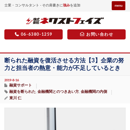
士業・コンサルタント - その肩書きに
強み
を追加
menu
06-6380-1259
お問い合わせ
断られた融資を復活させる方法【3】企業の努
力と担当者の熱意・能力が不足しているとき
2019-8-16
融資サポート
融資を断られた
金融機関とのつきあい方
金融機関の内側
,
,
東川 仁