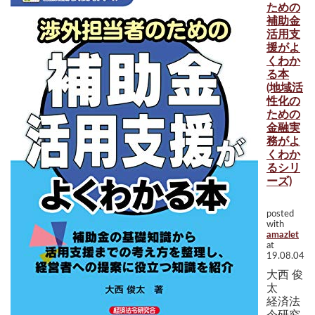
ための
補助金
活用支
援がよ
くわか
る本
(地域活
性化の
ための
金融実
務がよ
くわか
るシリ
ーズ)
posted
with
amazlet
at
19.08.04
大西 俊
太
経済法
令研究