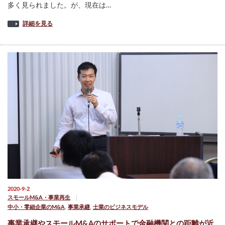
多く見られました。が、現在は…
詳細を見る
2020-9-2
スモールM&A・事業再生
中小・零細企業のM&A
,
事業承継
,
士業のビジネスモデル
事業承継やスモールM&Aのサポートで金融機関との距離が近