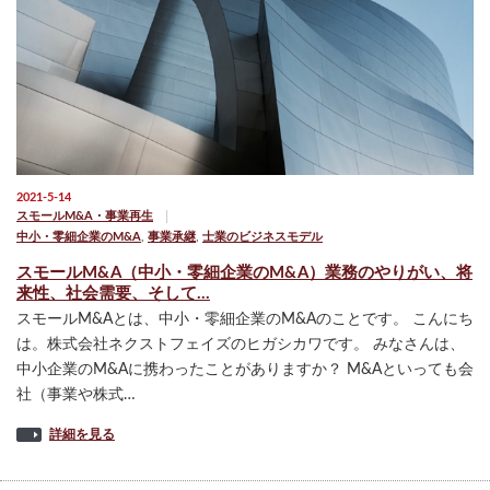
2021-5-14
スモールM&A・事業再生
中小・零細企業のM&A
,
事業承継
,
士業のビジネスモデル
スモールM&A（中小・零細企業のM&A）業務のやりがい、将
来性、社会需要、そして…
スモールM&Aとは、中小・零細企業のM&Aのことです。 こんにち
は。株式会社ネクストフェイズのヒガシカワです。 みなさんは、
中小企業のM&Aに携わったことがありますか？ M&Aといっても会
社（事業や株式…
詳細を見る