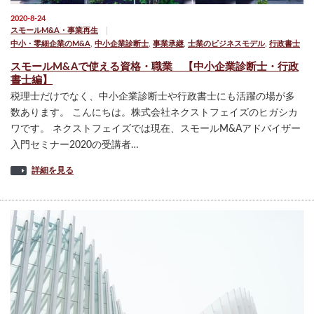
2020-8-24
スモールM&A・事業再生
中小・零細企業のM&A
,
中小企業診断士
,
事業承継
,
士業のビジネスモデル
,
行政書士
スモールM&Aで使える資格・職業 【中小企業診断士・行政
書士編】
税理士だけでなく、中小企業診断士や行政書士にも活躍の場が多
数あります。 こんにちは。株式会社ネクストフェイズのヒガシカ
ワです。 ネクストフェイズでは現在、スモールM&Aアドバイザー
入門セミナー2020の受講者…
詳細を見る