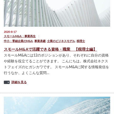
2020-8-17
スモールM&A・事業再生
中小・零細企業のM&A
,
事業承継
,
士業のビジネスモデル
,
税理士
スモールM&Aで活躍できる資格・職業 【税理士編】
スモールM&Aには12のポジションがあり、それぞれに自分の資格
や経験を役立てることができます。 こんにちは。株式会社ネクス
トフェイズのヒガシカワです。 スモールM&Aに関する情報発信を
行うなか、よくこんな質問…
詳細を見る