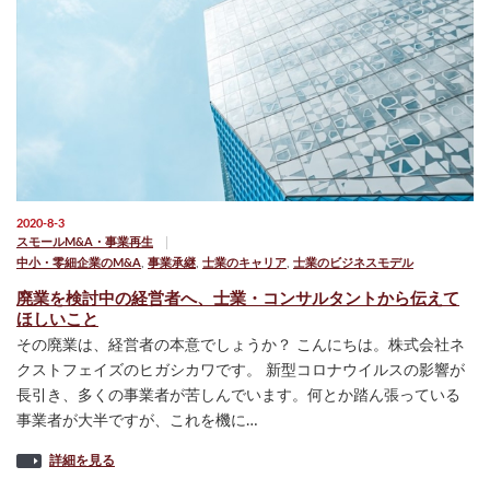
2020-8-3
スモールM&A・事業再生
中小・零細企業のM&A
,
事業承継
,
士業のキャリア
,
士業のビジネスモデル
廃業を検討中の経営者へ、士業・コンサルタントから伝えて
ほしいこと
その廃業は、経営者の本意でしょうか？ こんにちは。株式会社ネ
クストフェイズのヒガシカワです。 新型コロナウイルスの影響が
長引き、多くの事業者が苦しんでいます。何とか踏ん張っている
事業者が大半ですが、これを機に…
詳細を見る