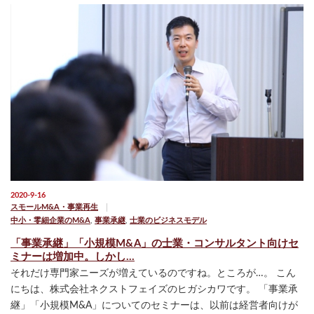
2020-9-16
スモールM&A・事業再生
中小・零細企業のM&A
,
事業承継
,
士業のビジネスモデル
「事業承継」「小規模M&A」の士業・コンサルタント向けセ
ミナーは増加中。しかし…
それだけ専門家ニーズが増えているのですね。ところが…。 こん
にちは、株式会社ネクストフェイズのヒガシカワです。 「事業承
継」「小規模M&A」についてのセミナーは、以前は経営者向けが