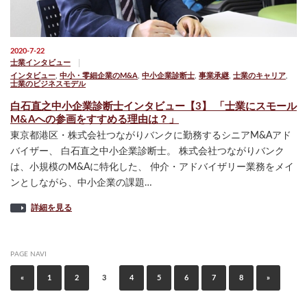
2020-7-22
士業インタビュー
インタビュー
,
中小・零細企業のM&A
,
中小企業診断士
,
事業承継
,
士業のキャリア
,
士業のビジネスモデル
白石直之中小企業診断士インタビュー【3】 「士業にスモール
M&Aへの参画をすすめる理由は？」
東京都港区・株式会社つながりバンクに勤務するシニアM&Aアド
バイザー、 白石直之中小企業診断士。 株式会社つながりバンク
は、小規模のM&Aに特化した、 仲介・アドバイザリー業務をメイ
ンとしながら、中小企業の課題…
詳細を見る
PAGE NAVI
«
1
2
3
4
5
6
7
8
»