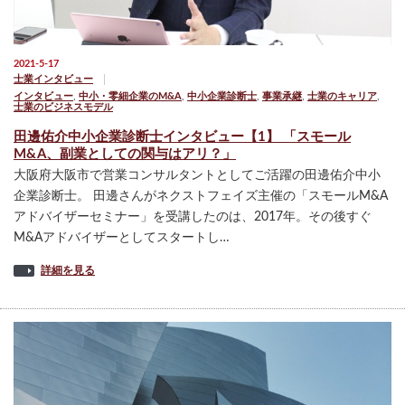
2021-5-17
士業インタビュー
インタビュー
,
中小・零細企業のM&A
,
中小企業診断士
,
事業承継
,
士業のキャリア
,
士業のビジネスモデル
田邊佑介中小企業診断士インタビュー【1】 「スモール
M&A、副業としての関与はアリ？」
大阪府大阪市で営業コンサルタントとしてご活躍の田邊佑介中小
企業診断士。 田邊さんがネクストフェイズ主催の「スモールM&A
アドバイザーセミナー」を受講したのは、2017年。その後すぐ
M&Aアドバイザーとしてスタートし…
詳細を見る