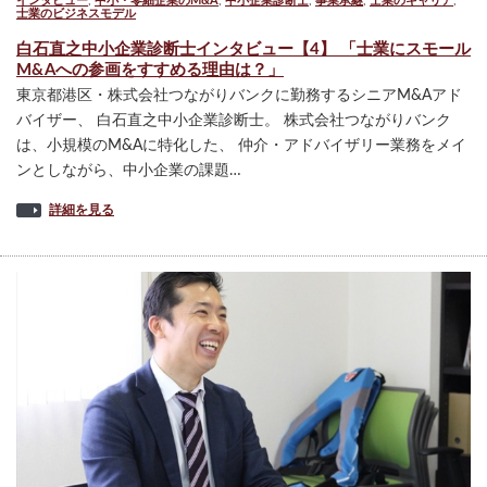
インタビュー
,
中小・零細企業のM&A
,
中小企業診断士
,
事業承継
,
士業のキャリア
,
士業のビジネスモデル
白石直之中小企業診断士インタビュー【4】 「士業にスモール
M&Aへの参画をすすめる理由は？」
東京都港区・株式会社つながりバンクに勤務するシニアM&Aアド
バイザー、 白石直之中小企業診断士。 株式会社つながりバンク
は、小規模のM&Aに特化した、 仲介・アドバイザリー業務をメイ
ンとしながら、中小企業の課題…
詳細を見る