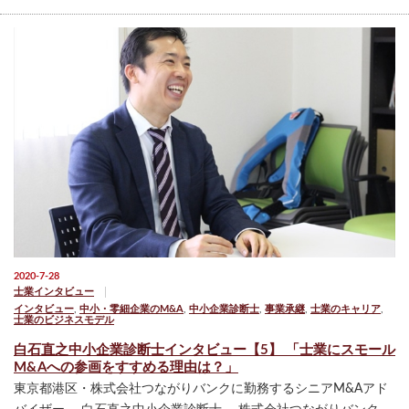
2020-7-28
士業インタビュー
インタビュー
,
中小・零細企業のM&A
,
中小企業診断士
,
事業承継
,
士業のキャリア
,
士業のビジネスモデル
白石直之中小企業診断士インタビュー【5】 「士業にスモール
M&Aへの参画をすすめる理由は？」
東京都港区・株式会社つながりバンクに勤務するシニアM&Aアド