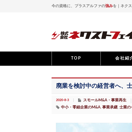
今の資格に、プラスアルファの
強み
を｜ネクス
TOP
会社紹
廃業を検討中の経営者へ、
2020-8-3
スモールM&A・事業再生
中小・零細企業のM&A
事業承継
士業の
,
,