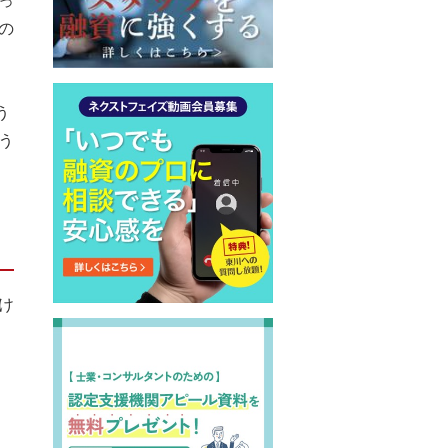
っ
の
う
う
け