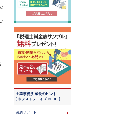
た
。
い
案
士業事務所 成長のヒント
融資サポート