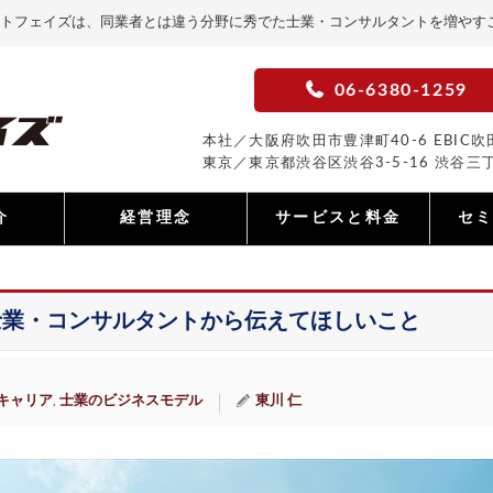
トフェイズは、同業者とは違う分野に秀でた士業・コンサルタントを増やす
06-6380-1259
本社／大阪府吹田市豊津町40-6 EBIC吹田
東京／東京都渋谷区渋谷3-5-16 渋谷三丁
介
経営理念
サービスと料金
セ
士業・コンサルタントから伝えてほしいこと
キャリア
士業のビジネスモデル
東川 仁
,