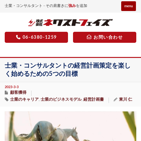
士業・コンサルタント - その肩書きに
強み
を追加
menu
06-6380-1259
お問い合わせ
士業・コンサルタントの経営計画策定を楽し
く始めるための5つの目標
2023-3-3
顧客獲得
士業のキャリア
士業のビジネスモデル
経営計画書
東川 仁
,
,