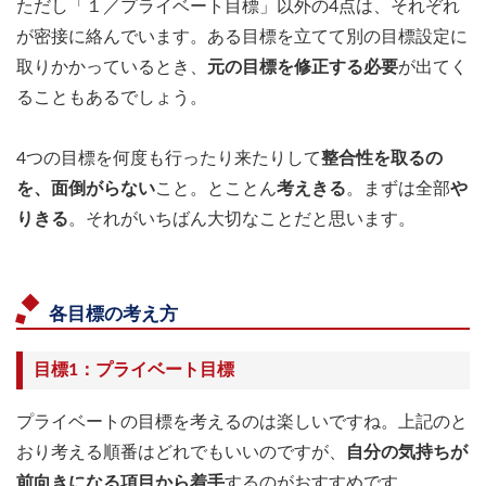
ただし「１／プライベート目標」以外の4点は、それぞれ
が密接に絡んでいます。ある目標を立てて別の目標設定に
取りかかっているとき、
元の目標を修正する必要
が出てく
ることもあるでしょう。
4つの目標を何度も行ったり来たりして
整合性を取るの
を、面倒がらない
こと。とことん
考えきる
。まずは全部
や
りきる
。それがいちばん大切なことだと思います。
各目標の考え方
目標1：プライベート目標
プライベートの目標を考えるのは楽しいですね。上記のと
おり考える順番はどれでもいいのですが、
自分の気持ちが
前向きになる項目から着手
するのがおすすめです。