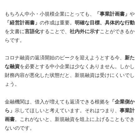
もちろん中小・小規模企業にとっても、
「事業計画書」
や
「経営計画書」
の作成は重要。
明確な目標、具体的な行動
を文書に
言語化
することで、
社内外に示す
ことができるか
らです。
コロナ融資の返済開始のピークを迎えようとする今、
新た
な融資
を必要とする中小企業は少なくありません。しかし
財務内容が悪化した状態だと、新規融資は受けにくいでし
ょう。
金融機関は、借入が増えても返済できる根拠を
「企業側か
ら」
示してほしいと考えています。それはつまり、
事業計
画書
。これがないと、新規融資を俎上に上げることもでき
ないのです。