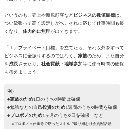
というのも、売上や新規顧客など
ビジネスの数値目標
は、
つい欲張って高く設定しがち。それに応じて仕事時間も長
くなり、
体力的に無理
が出てきます。
「１／プライベート目標」を立てたら、それ以外をすべて
ビジネスに全振りするのではなく、
家族
のため、また自分
を
成長
させたり、
社会貢献・地域参加
等に使う時間の確保
も考えましょう。
例）
●
家族のため
1日のうち○時間は確保
●勉強などの
自己投資のため
1週間のうち○時間を確保
●
プロボノのため
1ヶ月のうち○日を確保 など
※プロボノ＝仕事等で培ったスキルで取り組む社会貢献活動