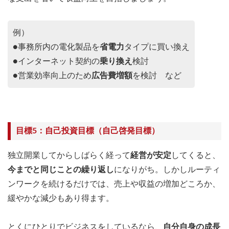
例）
●事務所内の電化製品を
省電力
タイプに買い換え
●インターネット契約の
乗り換え
検討
●営業効率向上のため
広告費増額
を検討 など
目標5：自己投資目標（自己啓発目標）
独立開業してからしばらく経って
経営が安定
してくると、
今までと同じことの繰り返し
になりがち。しかしルーティ
ンワークを続けるだけでは、売上や収益の増加どころか、
緩やかな減少もあり得ます。
とくにひとりでビジネスをしているなら、
自分自身の成長