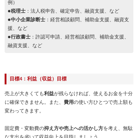
例）
●
税理士
：法人税申告、確定申告、融資支援、など
●
中小企業診断士
：経営相談顧問、補助金支援、融資支
援、など
●
行政書士
：許認可申請、経営相談顧問、補助金支援、
融資支援、など
目標4：利益（収益）目標
売上が大きくても
利益
が残らなければ、使えるお金を十分
に確保できません。また、
費用
の使い方ひとつで売上額も
変わってきます。
固定費・変動費の
抑え方や売上への活かし方
を考え、無駄
な支出を省いて収益向上を目指しましょう。