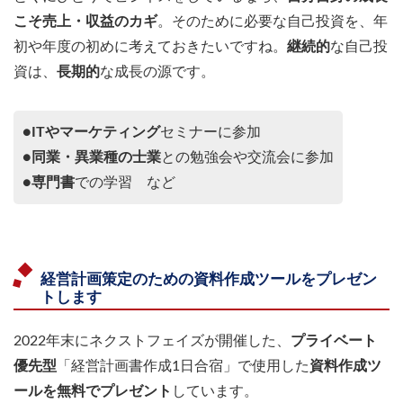
こそ売上・収益のカギ
。そのために必要な自己投資を、年
初や年度の初めに考えておきたいですね。
継続的
な自己投
資は、
長期的
な成長の源です。
●
ITやマーケティング
セミナーに参加
●
同業・異業種の士業
との勉強会や交流会に参加
●
専門書
での学習 など
経営計画策定のための資料作成ツールをプレゼン
トします
2022年末にネクストフェイズが開催した、
プライベート
優先型
「経営計画書作成1日合宿」で使用した
資料作成ツ
ールを無料でプレゼント
しています。