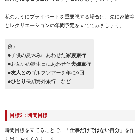
私のようにプライベートを重要視する場合は、先に家族等
と
レクリエーションの年間予定
を立ててみましょう。
例）
●子供の夏休みにあわせた
家族旅行
●お互いの誕生日にあわせた
夫婦旅行
●
友人との
ゴルフツアーを年に○回
●
ひとり
長期海外旅行 など
目標2：時間目標
時間目標を立てることで、
「仕事だけではない自分」
を作
り出しやすくなります。