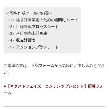
＜資料作成ツールの内容＞
（1）経営計画策定のための
棚卸しシート
（2）目標達成
プロセス
シート
（3）科目別
売上計画表
（4）
収支計画
表
（5）
アクションプラン
シート
ご希望の方は、
下記フォームから
気軽にお申し込みくださ
い。
●【ネクストフェイズ コンテンツプレゼント】応募フォ
ーム