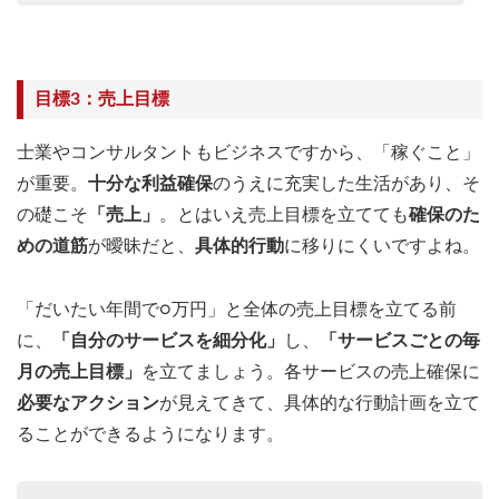
目標3：売上目標
士業やコンサルタントもビジネスですから、「稼ぐこと」
が重要。
十分な利益確保
のうえに充実した生活があり、そ
の礎こそ
「売上」
。とはいえ売上目標を立てても
確保のた
めの道筋
が曖昧だと、
具体的行動
に移りにくいですよね。
「だいたい年間で○万円」と全体の売上目標を立てる前
に、
「自分のサービスを細分化」
し、
「サービスごとの毎
月の売上目標」
を立てましょう。各サービスの売上確保に
必要なアクション
が見えてきて、具体的な行動計画を立て
ることができるようになります。