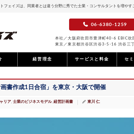
トフェイズは、同業者とは違う分野に秀でた士業・コンサルタントを増やす
06-6380-1259
本社／大阪府吹田市豊津町40-6 EBIC吹田
東京／東京都渋谷区渋谷3-5-16 渋谷三丁
介
経営理念
サービスと料金
セ
画書作成1日合宿」を東京・大阪で開催
ャリア
士業のビジネスモデル
経営計画書
東川 仁
,
,