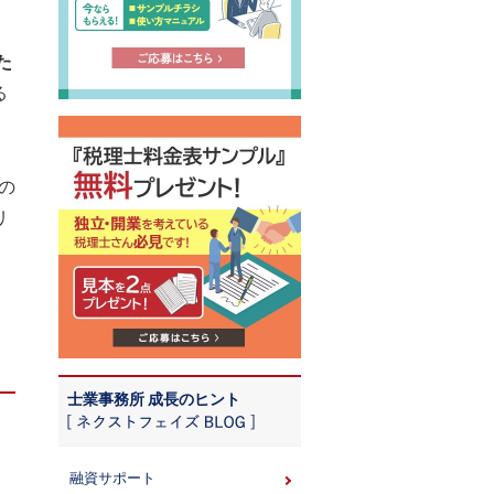
た
る
の
リ
士業事務所 成長のヒント
融資サポート