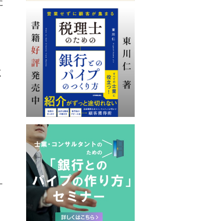
に
く
ナ