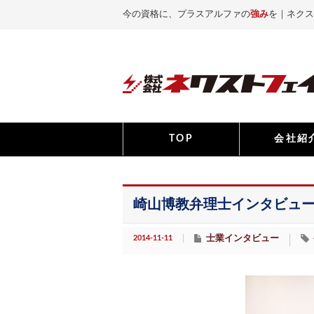
今の資格に、プラスアルファの
強み
を｜ネクス
TOP
会社紹
崎山博教弁理士インタビュー
2014-11-11
士業インタビュー