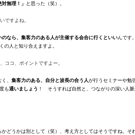
絶対無理！」
と思った（笑）。
いですよね。
いのなら、集客力のある人が主催する会合に行くといい
んです
くの人と知り合えますよ。
、ココ、ポイントですよー。
なく、
集客力のある、自分と波長の合う人
が行うセミナーや勉
度も
通いましょう
！ そうすれば自然と、つながりの深い人脈
るかどうかは別として（笑）、考え方としてはそうですね。そ