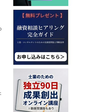
の
た
、