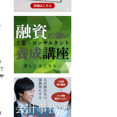
し
集
で
や
自