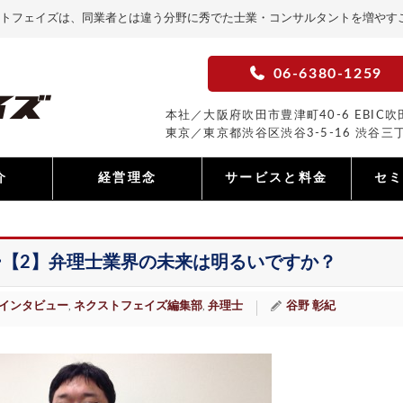
トフェイズは、同業者とは違う分野に秀でた士業・コンサルタントを増やす
06-6380-1259
本社／大阪府吹田市豊津町40-6 EBIC吹田
東京／東京都渋谷区渋谷3-5-16 渋谷三丁
介
経営理念
サービスと料金
セ
【2】弁理士業界の未来は明るいですか？
インタビュー
ネクストフェイズ編集部
弁理士
谷野 彰紀
,
,