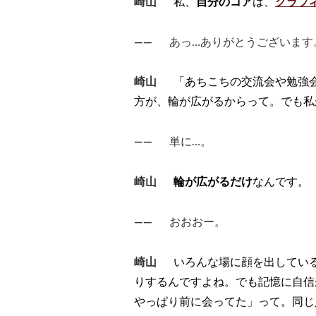
崎山
私、
自分のコア
は、
クラブ
――
あっ…ありがとうございます
崎山
「あちこちの交流会や勉強
方が、輪が広がるからって。でも私
――
単に…。
崎山
輪が広がるだけ
なんです。
――
おおおー。
崎山
いろんな場に顔を出してい
りするんですよね。でも記憶に自信
やっぱり前に会ってた」って。同じ