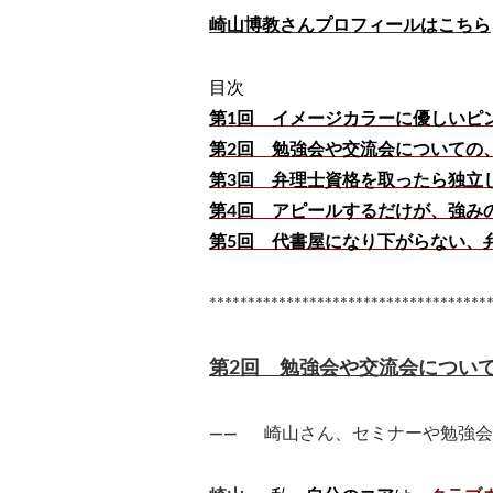
崎山博教さんプロフィールはこちら
目次
第1回 イメージカラーに優しいピ
第2回 勉強会や交流会についての
第3回 弁理士資格を取ったら独立
第4回 アピールするだけが、強み
第5回 代書屋になり下がらない、
************************************
第2回 勉強会や交流会につい
――
崎山さん、セミナーや勉強会な