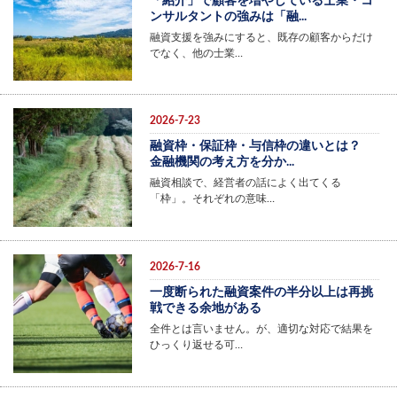
「紹介」で顧客を増やしている士業・コ
ンサルタントの強みは「融...
融資支援を強みにすると、既存の顧客からだけ
でなく、他の士業…
2026-7-23
融資枠・保証枠・与信枠の違いとは？
金融機関の考え方を分か...
融資相談で、経営者の話によく出てくる
「枠」。それぞれの意味…
2026-7-16
一度断られた融資案件の半分以上は再挑
戦できる余地がある
全件とは言いません。が、適切な対応で結果を
ひっくり返せる可…