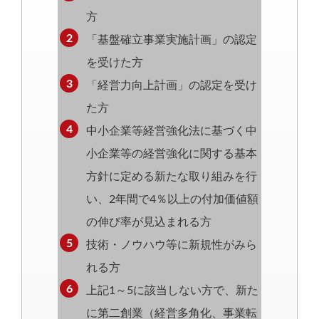
方
「基盤確立事業実施計画」の認定
を受けた方
「経営力向上計画」の認定を受け
た方
中小企業等経営強化法に基づく中
小企業等の経営強化に関する基本
方針に定める新たな取り組みを行
い、2年間で4％以上の付加価値額
の伸び率が見込まれる方
技術・ノウハウ等に新規性がみら
れる方
上記1～5に該当しない方で、新た
に第二創業（経営多角化、事業転