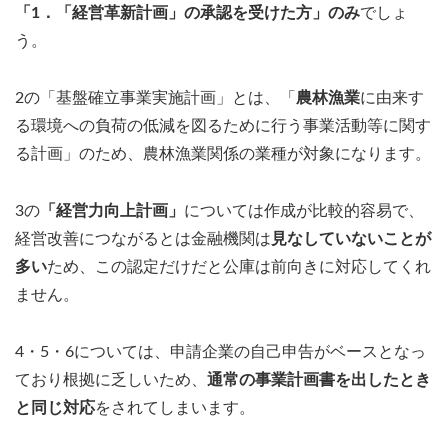
「1．「経営革新計画」の承認を受けた方」のみ
でしょ
う。
2の「基盤確立事業実施計画」とは、「
農林漁業
に由来す
る環境への負荷の低減を図るために行う事業活動等に関す
る計画」のため、農林漁業関係の業種が対象になります。
3の
「経営力向上計画」
については作成が比較的容易で、
経営改善につながるとは金融機関は
見なしていないことが
多い
ため、この認定だけだと公庫は前向きに対応してくれ
ません。
4・5・6については、申請企業の自己申告がベースとなっ
ており根拠に乏しいため、
通常の事業計画書を出したとき
と同じ対応
をされてしまいます。