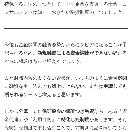
確保
する方法の一つとして、中小企業を支援する士業・コ
ンサルタントは知っておきたい融資制度の一つでしょう。
今後も金融機関の融資姿勢がさらにシビアになることが予
想されるため、
新規融資による資金調達ができない
経営者
からの相談はもっと増えるでしょう。
また財務内容のよくない企業が、いつものように金融機関
に融資を申し込んでも
俎上に上らない、
または
申請しても
断られる
ケースも増えると思います。
しかし
公庫
、また
保証協会の保証つき融資
なら、ある「資
金使途」や「利用目的」に
特化した制度
があります。そん
な特別な制度で申し込むことで、前向きに話を聞いてもら