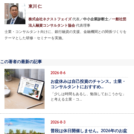
東川 仁
株式会社ネクストフェイズ
代表／
中小企業診断士
／
一般社団
法人融資コンサルタント協会
代表理事
士業・コンサルタント向けに、銀行融資の支援、金融機関との関係づくりを
テーマとした研修・セミナーを実施。
この著者の最新の記事
2026-8-6
お盆休みは自己投資のチャンス。士業・
コンサルタントにおすすめ...
「少しは時間もあるし、勉強しておこうかな」
と考える士業・コ…
2026-8-3
普段は休日開催しません。2026年のお盆