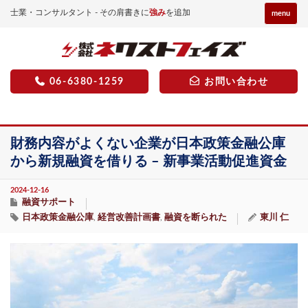
士業・コンサルタント - その肩書きに
強み
を追加
menu
06-6380-1259
お問い合わせ
財務内容がよくない企業が日本政策金融公庫
から新規融資を借りる – 新事業活動促進資金
2024-12-16
融資サポート
日本政策金融公庫
経営改善計画書
融資を断られた
東川 仁
,
,