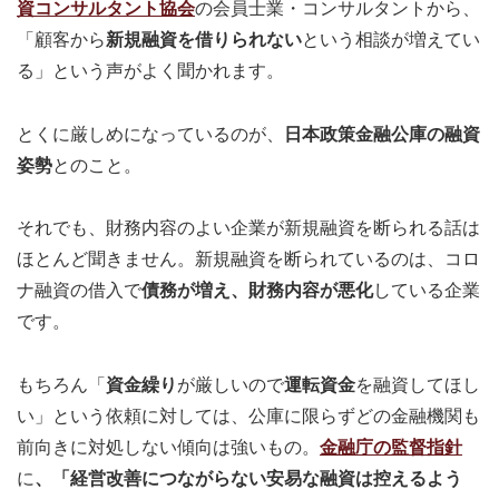
資コンサルタント協会
の会員士業・コンサルタントから、
「顧客から
新規融資を借りられない
という相談が増えてい
る」という声がよく聞かれます。
とくに厳しめになっているのが、
日本政策金融公庫の融資
姿勢
とのこと。
それでも、財務内容のよい企業が新規融資を断られる話は
ほとんど聞きません。新規融資を断られているのは、コロ
ナ融資の借入で
債務が増え、財務内容が悪化
している企業
です。
もちろん「
資金繰り
が厳しいので
運転資金
を融資してほし
い」という依頼に対しては、公庫に限らずどの金融機関も
前向きに対処しない傾向は強いもの。
金融庁の監督指針
に
、「経営改善につながらない安易な融資は控えるよう