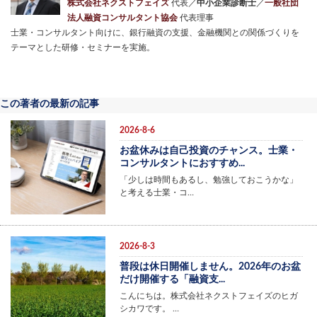
株式会社ネクストフェイズ
代表／
中小企業診断士
／
一般社団
法人融資コンサルタント協会
代表理事
士業・コンサルタント向けに、銀行融資の支援、金融機関との関係づくりを
テーマとした研修・セミナーを実施。
この著者の最新の記事
2026-8-6
お盆休みは自己投資のチャンス。士業・
コンサルタントにおすすめ...
「少しは時間もあるし、勉強しておこうかな」
と考える士業・コ…
2026-8-3
普段は休日開催しません。2026年のお盆
だけ開催する「融資支...
こんにちは。株式会社ネクストフェイズのヒガ
シカワです。 …