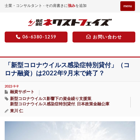
士業・コンサルタント - その肩書きに
強み
を追加
menu
06-6380-1259
お問い合わせ
「新型コロナウイルス感染症特別貸付」（コ
ロナ融資）は2022年9月末で終了？
2022-9-9
融資サポート
新型コロナウイルス影響下の資金繰り支援策
,
新型コロナウイルス感染症特別貸付
日本政策金融公庫
,
東川 仁