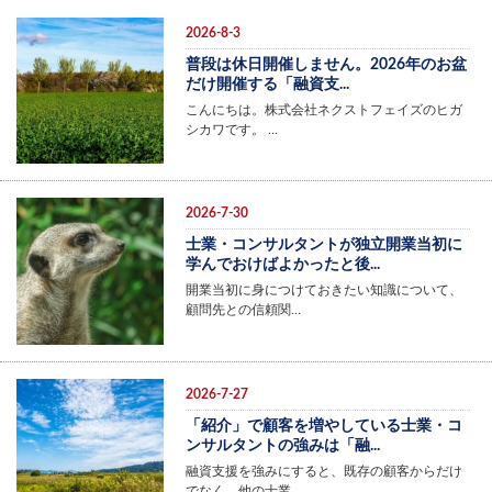
2026-8-3
普段は休日開催しません。2026年のお盆
だけ開催する「融資支...
こんにちは。株式会社ネクストフェイズのヒガ
シカワです。 …
2026-7-30
士業・コンサルタントが独立開業当初に
学んでおけばよかったと後...
開業当初に身につけておきたい知識について、
顧問先との信頼関…
2026-7-27
「紹介」で顧客を増やしている士業・コ
ンサルタントの強みは「融...
融資支援を強みにすると、既存の顧客からだけ
でなく、他の士業…