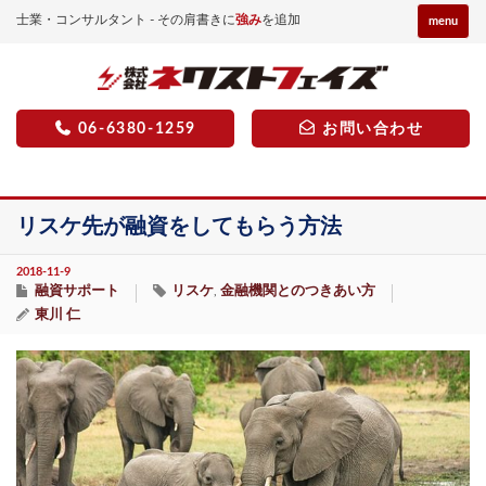
士業・コンサルタント - その肩書きに
強み
を追加
menu
06-6380-1259
お問い合わせ
リスケ先が融資をしてもらう方法
2018-11-9
融資サポート
リスケ
金融機関とのつきあい方
,
東川 仁