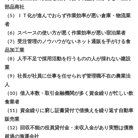
部品商社
（5）ＩＴ化が進んでおらず作業効率が悪い倉庫・物流業
者
（6）スペースの使い方が悪く作業効率が悪い宿泊業者
（7）受注管理のノウハウがないネット通販を手がける食
品加工業
（8）人手不足で採用活動を行うものの人が採れない建設
業
（9）社長が社員に仕事を任せられず管理職不在の農業法
人
（10）借入本数・取引金融機関が多く資金繰りが忙しい飲
食業者
（11）資金繰りに窮し証書貸付で借換えを繰り返す自動車
販売業
（12）回収不能の役員貸付金・未収入金があり実態は債務
超過の海運会社