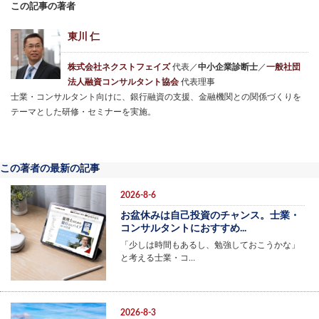
この記事の著者
東川 仁
株式会社ネクストフェイズ
代表／
中小企業診断士
／
一般社団
法人融資コンサルタント協会
代表理事
士業・コンサルタント向けに、銀行融資の支援、金融機関との関係づくりを
テーマとした研修・セミナーを実施。
この著者の最新の記事
2026-8-6
お盆休みは自己投資のチャンス。士業・
コンサルタントにおすすめ...
「少しは時間もあるし、勉強しておこうかな」
と考える士業・コ…
2026-8-3