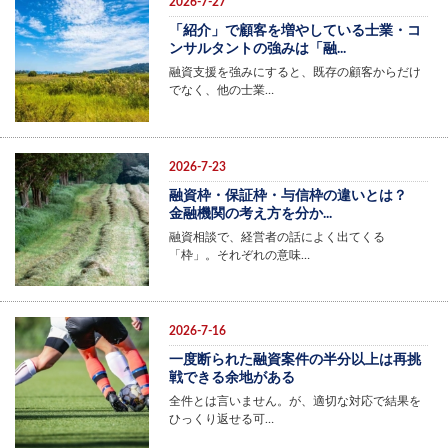
2026-7-27
「紹介」で顧客を増やしている士業・コ
ンサルタントの強みは「融...
融資支援を強みにすると、既存の顧客からだけ
でなく、他の士業…
2026-7-23
融資枠・保証枠・与信枠の違いとは？
金融機関の考え方を分か...
融資相談で、経営者の話によく出てくる
「枠」。それぞれの意味…
2026-7-16
一度断られた融資案件の半分以上は再挑
戦できる余地がある
全件とは言いません。が、適切な対応で結果を
ひっくり返せる可…