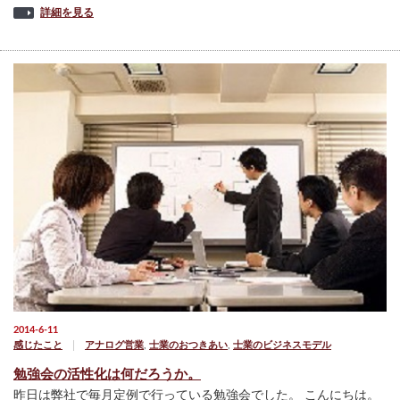
詳細を見る
2014-6-11
感じたこと
アナログ営業
,
士業のおつきあい
,
士業のビジネスモデル
勉強会の活性化は何だろうか。
昨日は弊社で毎月定例で行っている勉強会でした。 こんにちは。