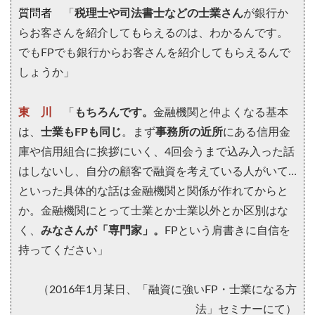
質問者
「
税理士や司法書士などの士業さん
が銀行か
らお客さんを紹介してもらえるのは、わかるんです。
でもFPでも銀行からお客さんを紹介してもらえるんで
しょうか」
東 川
「
もちろんです。
金融機関と仲よくなる基本
は、
士業もFPも同じ
。まず
事務所の近所
にある信用金
庫や信用組合に挨拶にいく、4回会うまで込み入った話
はしないし、自分の顧客で融資を考えている人がいて…
といった具体的な話は金融機関と関係が作れてからと
か。金融機関にとって士業とか士業以外とか区別はな
く、
みなさんが「専門家」。
FPという肩書きに自信を
持ってください」
（2016年1月某日、「融資に強いFP・士業になる方
法」セミナーにて）