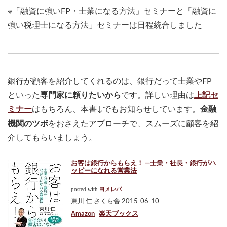
※「融資に強いFP・士業になる方法」セミナーと「融資に
強い税理士になる方法」セミナーは日程統合しました
銀行が顧客を紹介してくれるのは、銀行だって士業やFP
といった
専門家に頼りたいから
です。詳しい理由は
上記セ
ミナー
はもちろん、本書↓でもお知らせしています。
金融
機関のツボ
をおさえたアプローチで、スムーズに顧客を紹
介してもらいましょう。
お客は銀行からもらえ！ ―士業・社長・銀行がハ
ッピーになれる営業法
posted with
ヨメレバ
東川 仁 さくら舎 2015-06-10
Amazon
楽天ブックス