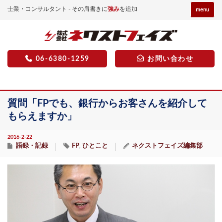
士業・コンサルタント - その肩書きに
強み
を追加
menu
06-6380-1259
お問い合わせ
質問「FPでも、銀行からお客さんを紹介して
もらえますか」
2016-2-22
語録・記録
FP
ひとこと
ネクストフェイズ編集部
,