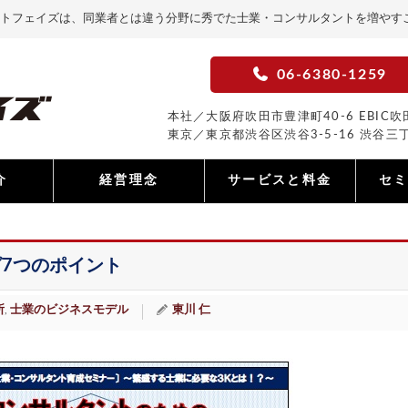
トフェイズは、同業者とは違う分野に秀でた士業・コンサルタントを増やす
06-6380-1259
本社／大阪府吹田市豊津町40-6 EBIC吹田
東京／東京都渋谷区渋谷3-5-16 渋谷三丁
介
経営理念
サービスと料金
セ
7つのポイント
所
士業のビジネスモデル
東川 仁
,