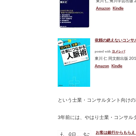
東川 仁 角川学芸出版 20
Amazon
Kindle
依頼の絶えないコンサル・
posted with
ヨメレバ
東川 仁 同文館出版 2012
Amazon
Kindle
という士業・コンサルタント向けの
3年前には、やはり士業・コンサル
お客は銀行からもらえ