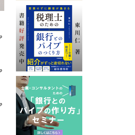
p
p
p