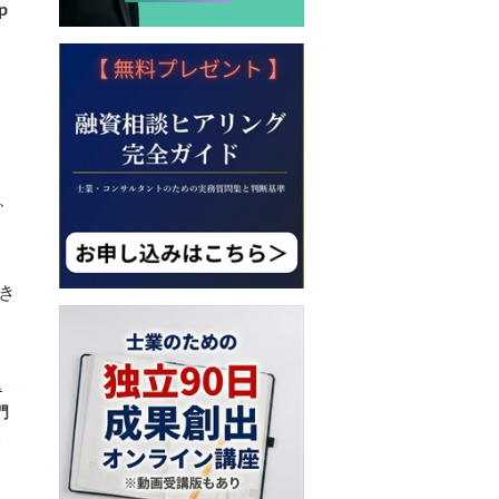
p
、
き
ェ
門
サ