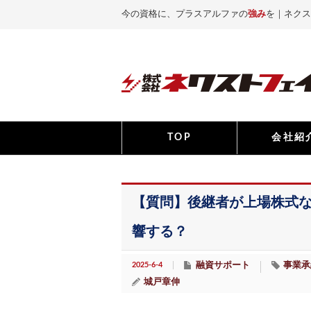
今の資格に、プラスアルファの
強み
を｜ネクス
TOP
会社紹
【質問】後継者が上場株式
響する？
2025-6-4
融資サポート
事業承
城戸章伸