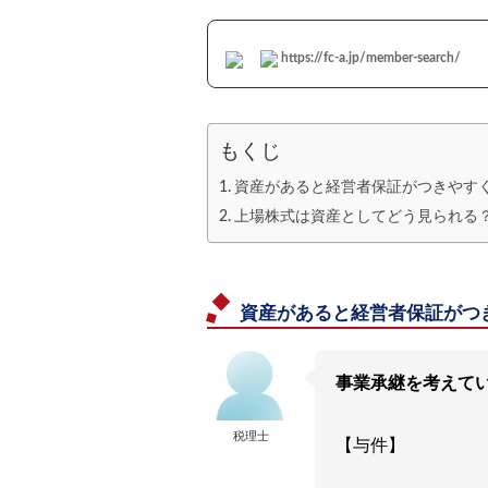
https://fc-a.jp/member-search/
もくじ
資産があると経営者保証がつきやす
上場株式は資産としてどう見られる
資産があると経営者保証がつ
事業承継を考えて
税理士
【与件】