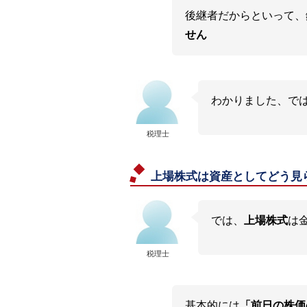
後継者だからといって、
せん
わかりました、で
税理士
上場株式は資産としてどう見
では、
上場株式
は
税理士
基本的には
「前日の株価