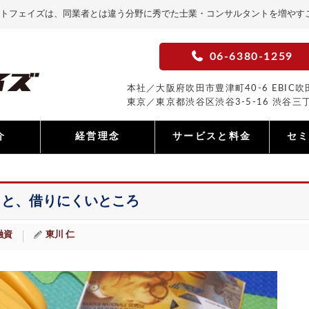
トフェイズは、同業者とは違う分野に秀でた士業・コンサルタントを増やす
06-6380-1259
本社／大阪府吹田市豊津町40-6 EBIC吹田
東京／東京都渋谷区渋谷3-5-16 渋谷三丁
介
経営理念
サービスと料金
セ
ろと、借りにくいところ
融資
東川 仁