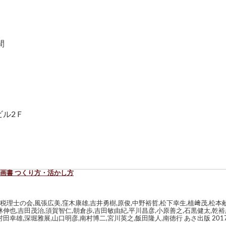
間
ビル2Ｆ
画書 つくり方・活かし方
理士の会,風張広美,窪木康雄,吉井勇樹,原俊,中野裕哲,松下幸生,植﨑茂,松本献
林伸也,吉田茂治,須賀智仁,朝倉歩,吉田敏由紀,平川昌彦,小原善之,石黒健太,乾裕
田幸雄,深堀雅展,山口明彦,南村博二,宮川英之,飯田隆人,南徳行 あさ出版 2017