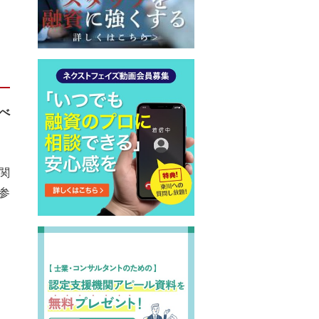
べ
関
参