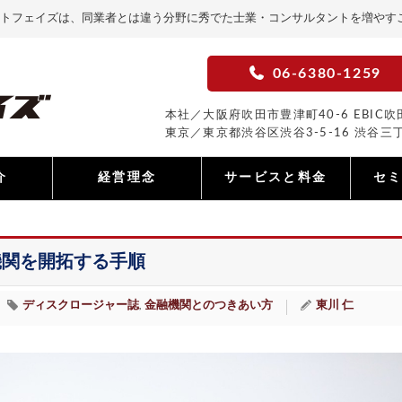
トフェイズは、同業者とは違う分野に秀でた士業・コンサルタントを増やす
06-6380-1259
本社／大阪府吹田市豊津町40-6 EBIC吹田
東京／東京都渋谷区渋谷3-5-16 渋谷三丁
介
経営理念
サービスと料金
セ
機関を開拓する手順
ディスクロージャー誌
金融機関とのつきあい方
東川 仁
,