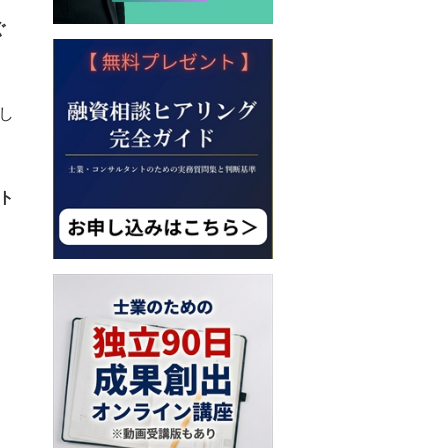
ぐ
し
ト