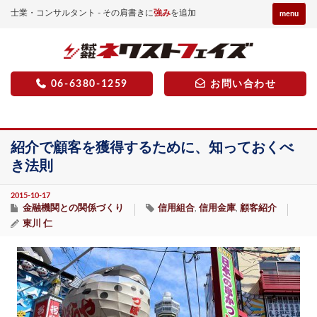
士業・コンサルタント - その肩書きに
強み
を追加
menu
06-6380-1259
お問い合わせ
紹介で顧客を獲得するために、知っておくべ
き法則
2015-10-17
金融機関との関係づくり
信用組合
信用金庫
顧客紹介
,
,
東川 仁