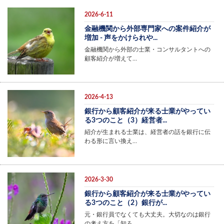
2026-6-11
金融機関から外部専門家への案件紹介が
増加 - 声をかけられや...
金融機関から外部の士業・コンサルタントへの
顧客紹介が増えて…
2026-4-13
銀行から顧客紹介が来る士業がやってい
る3つのこと（3）経営者...
紹介が生まれる士業は、経営者の話を銀行に伝
わる形に言い換え…
2026-3-30
銀行から顧客紹介が来る士業がやってい
る3つのこと（2）銀行が...
元・銀行員でなくても大丈夫。大切なのは銀行
の考え方を「知ろ…