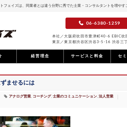
トフェイズは、同業者とは違う分野に秀でた士業・コンサルタントを増やす
06-6380-1259
本社／大阪府吹田市豊津町40-6 EBIC吹田
東京／東京都渋谷区渋谷3-5-16 渋谷三丁
介
経営理念
サービスと料金
セ
はずませるには
アナログ営業
コーチング
士業のコミュニケーション
法人営業
,
,
,