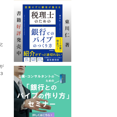
と
が
３