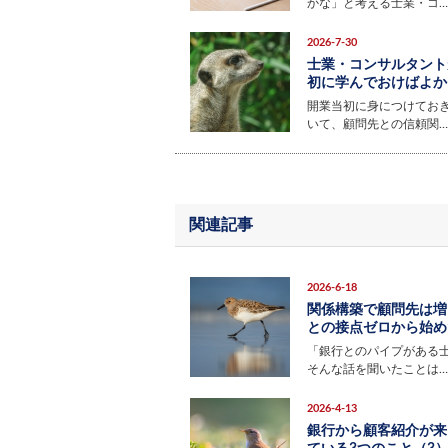
かな」と考える士業・コ…
2026-7-30
士業・コンサルタント
初に学んでおけばよかっ
開業当初に身につけてお
いて、顧問先との信頼関…
関連記事
2026-6-18
関係構築で顧問先は増
との接点ゼロから始めた
「銀行とのパイプがある
そんな話を聞いたことは…
2026-4-13
銀行から顧客紹介が来