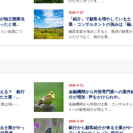
のヒガシカワです。 …
2026-7-27
が独立開業当
「紹介」で顧客を増やしている士
たと後...
業・コンサルタントの強みは「融..
きたい知識につ
融資支援を強みにすると、既存の顧客か
らだけでなく、他の士業…
2026-6-11
える？ 銀行
金融機関から外部専門家への案件
士業・...
介が増加 - 声をかけられや...
士業は強い」。
金融機関から外部の士業・コンサルタン
トへの顧客紹介が増えて…
2026-3-30
る士業がやっ
銀行から顧客紹介が来る士業がや