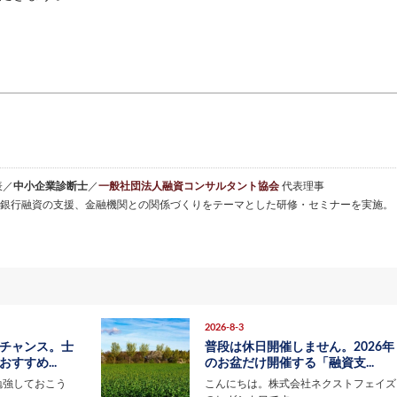
表／
中小企業診断士
／
一般社団法人融資コンサルタント協会
代表理事
銀行融資の支援、金融機関との関係づくりをテーマとした研修・セミナーを実施。
2026-8-3
チャンス。士
普段は休日開催しません。2026年
すすめ...
のお盆だけ開催する「融資支...
勉強しておこう
こんにちは。株式会社ネクストフェイズ