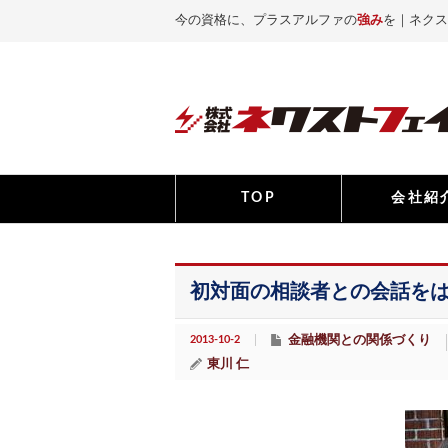
今の資格に、プラスアルファの
強み
を｜ネクス
TOP
会社紹
初対面の相談者との会話を
2013-10-2
金融機関との関係づくり
東川 仁