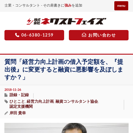
士業・コンサルタント - その肩書きに
強み
を追加
menu
06-6380-1259
お問い合わせ
質問「経営力向上計画の借入予定額を、『提
出後』に変更すると融資に悪影響を及ぼしま
すか？」
2018-11-26
語録・記録
ひとこと
経営力向上計画
融資コンサルタント協会
,
,
,
認定支援機関
岸田 貴幸