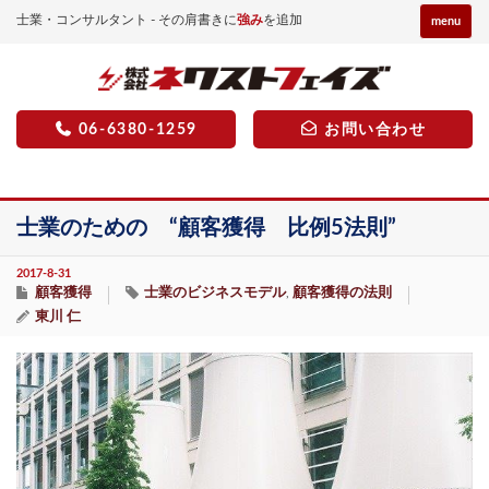
士業・コンサルタント - その肩書きに
強み
を追加
menu
06-6380-1259
お問い合わせ
士業のための “顧客獲得 比例5法則”
2017-8-31
顧客獲得
士業のビジネスモデル
顧客獲得の法則
,
東川 仁