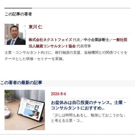
この記事の著者
東川 仁
株式会社ネクストフェイズ
代表／
中小企業診断士
／
一般社団
法人融資コンサルタント協会
代表理事
士業・コンサルタント向けに、銀行融資の支援、金融機関との関係づくりを
テーマとした研修・セミナーを実施。
この著者の最新の記事
2026-8-6
お盆休みは自己投資のチャンス。士業・
コンサルタントにおすすめ...
「少しは時間もあるし、勉強しておこうかな」
と考える士業・コ…