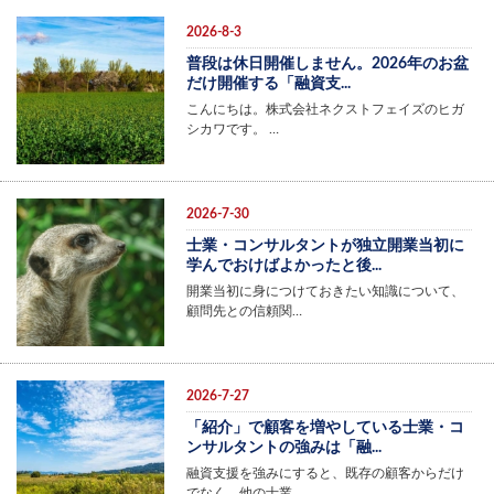
2026-8-3
普段は休日開催しません。2026年のお盆
だけ開催する「融資支...
こんにちは。株式会社ネクストフェイズのヒガ
シカワです。 …
2026-7-30
士業・コンサルタントが独立開業当初に
学んでおけばよかったと後...
開業当初に身につけておきたい知識について、
顧問先との信頼関…
2026-7-27
「紹介」で顧客を増やしている士業・コ
ンサルタントの強みは「融...
融資支援を強みにすると、既存の顧客からだけ
でなく、他の士業…