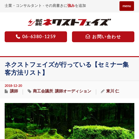
士業・コンサルタント - その肩書きに
強み
を追加
menu
06-6380-1259
お問い合わせ
ネクストフェイズが行っている【セミナー集
客方法リスト】
2018-12-20
講師
商工会議所
講師オーディション
東川 仁
,