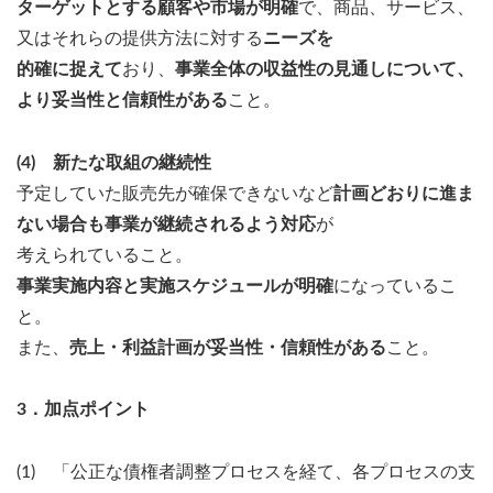
ターゲットとする顧客や市場が明確
で、商品、サービス、
又はそれらの提供方法に対する
ニーズを
的確に捉えて
おり、
事業全体の収益性の見通しについて、
より妥当性と信頼性がある
こと。
(4) 新たな取組の継続性
予定していた販売先が確保できないなど
計画どおりに進ま
ない場合も事業が継続されるよう対応
が
考えられていること。
事業実施内容と実施スケジュールが明確
になっているこ
と。
また、
売上・利益計画が妥当性・信頼性がある
こと。
3．加点ポイント
(1) 「公正な債権者調整プロセスを経て、各プロセスの支