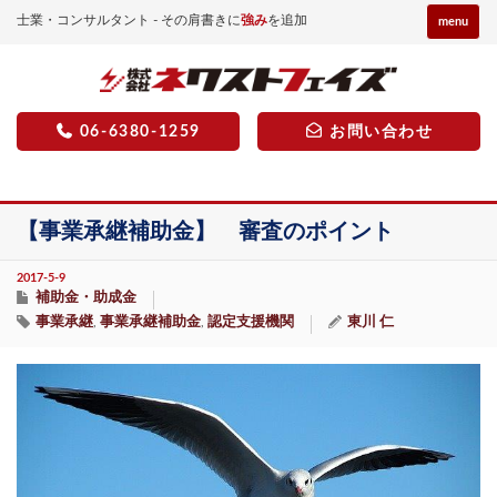
士業・コンサルタント - その肩書きに
強み
を追加
menu
06-6380-1259
お問い合わせ
【事業承継補助金】 審査のポイント
2017-5-9
補助金・助成金
事業承継
事業承継補助金
認定支援機関
東川 仁
,
,