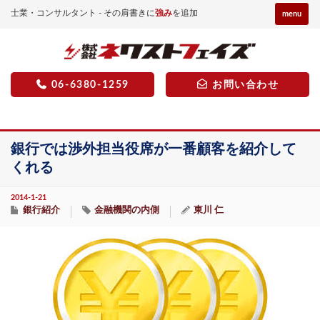
士業・コンサルタント - その肩書きに
強み
を追加
menu
06-6380-1259
お問い合わせ
銀行では渉外担当役席が一番顧客を紹介して
くれる
2014-1-21
銀行紹介
金融機関の内側
東川 仁