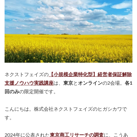
ネクストフェイズの
【小規模企業特化型】経営者保証解除
支援ノウハウ実践講座
は、
東京
と
オンライン
の2会場。
各1
回のみ
の限定開催です。
こんにちは。株式会社ネクストフェイズのヒガシカワで
す。
2024年に公表された
東京商工リサーチの調査
に、こうあ