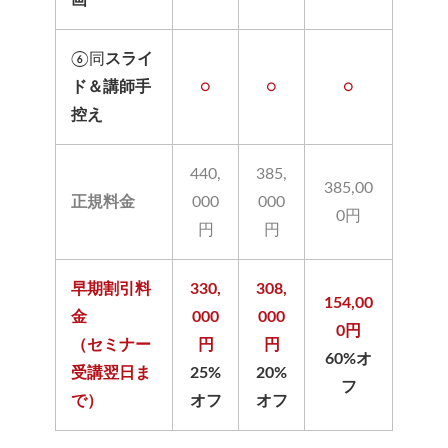
⑥同
スライ
ド＆講師手
○
○
○
控え
440,
385,
385,00
正規料金
000
000
0円
円
円
早期割引料
330,
308,
154,00
金
000
000
0円
（セミナー
円
円
60%オ
受講翌日ま
25%
20%
フ
で）
オフ
オフ