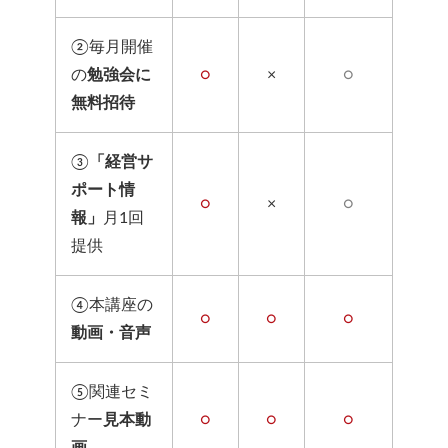
②毎月開催
の
勉強会に
○
×
○
無料招待
③
「経営サ
ポート情
○
×
○
報」
月1回
提供
④本講座の
○
○
○
動画・音声
⑤関連セミ
ナー
見本動
○
○
○
画