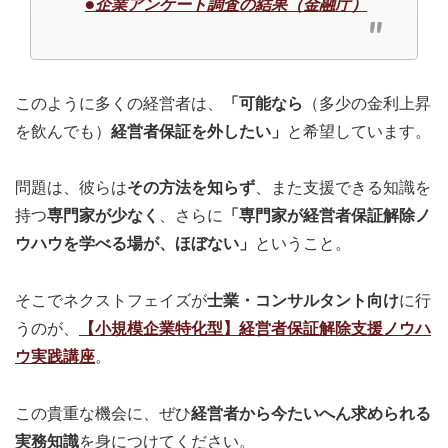
●企業アンケート調査の結果（金融庁）
このように多くの経営者は、
「可能なら
（多少の金利上昇
を飲んでも）
経営者保証を外したい」
と希望しています。
問題は、彼らは
その方法を知らず
、また支援できる知識を
持つ
専門家が少なく
、さらに
「専門家が経営者保証解除ノ
ウハウを学べる場が、ほぼない」
ということ。
そこでネクストフェイズが
士業・コンサルタント向け
に行
うのが、
【小規模企業特化型】経営者保証解除支援ノウハ
ウ実践講座
。
この貴重な機会に、ぜひ
経営者から今たいへん求められる
実務知識
を身につけてください。