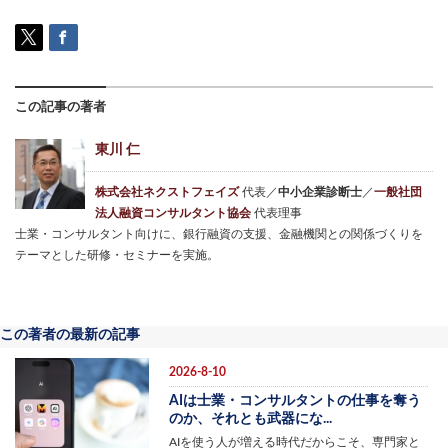
この記事の著者
東川 仁
株式会社ネクストフェイズ
代表／
中小企業診断士
／
一般社団
法人融資コンサルタント協会
代表理事
士業・コンサルタント向けに、銀行融資の支援、金融機関との関係づくりを
テーマとした研修・セミナーを実施。
この著者の最新の記事
2026-8-10
AIは士業・コンサルタントの仕事を奪う
のか、それとも武器にな...
AIを使う人が増える時代だからこそ、専門家と