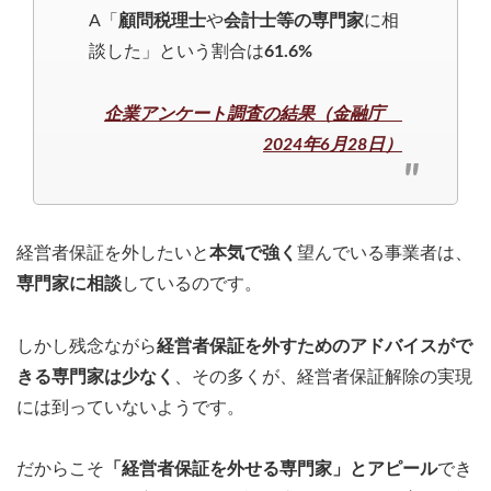
A「
顧問税理士
や
会計士等の専門家
に相
談した」という割合は
61.6%
企業アンケート調査の結果（金融庁
2024年6月28日）
経営者保証を外したいと
本気で強く
望んでいる事業者は、
専門家に相談
しているのです。
しかし残念ながら
経営者保証を外すためのアドバイスがで
きる専門家は少なく
、その多くが、経営者保証解除の実現
には到っていないようです。
だからこそ
「経営者保証を外せる専門家」とアピール
でき