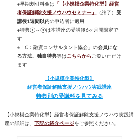
※早期割引料金は
「【小規模企業特化型】経営
者保証解除支援ノウハウセミナー」
（終了）
受
講後1週間以内
の申込者に適用
※特典①～③は本講座の受講後6ヶ月間限定で
す
※「C：融資コンサルタント協会」の
会員にな
る方法、独自特典
等は
こちらから
ご覧いただけ
ます
【小規模企業特化型】
経営者保証解除支援ノウハウ実践講座
特典別の受講料を見てみる
【小規模企業特化型】経営者保証解除支援ノウハウ実践講
座の詳細は、
下記の紹介ページ
をご参照ください。