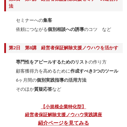
法
セミナーへの
集客
依頼につながる
個別相談への誘導
のコツ など
第2日 第8講 経営者保証解除支援ノウハウを活かす
専門性をアピールするためのリスト
の作り方
顧客獲得力を高めるために
作成すべき3つのツール
6ヶ月間の
個別実践指導の活用方法
そのほか
質疑応答
など
【小規模企業特化型】
経営者保証解除支援ノウハウ実践講座
紹介ページを見てみる