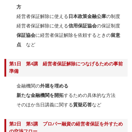
方
経営者保証解除に使える
日本政策金融公庫
の制度
経営者保証解除に使える
信用保証協会
の保証制度
保証協会
に経営者保証解除を依頼するときの
留意
点
など
第1日 第4講 経営者保証解除につなげるための事前
準備
金融機関の
外堀を埋める
新たな金融機関を開拓
するための具体的な方法
そのほか当日講義に関する
質疑応答
など
第2日 第5講 プロパー融資の経営者保証を外すため
の交渉フロー