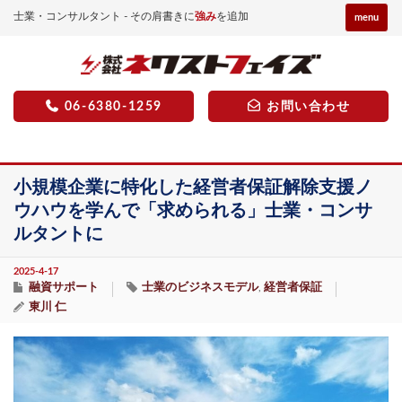
士業・コンサルタント - その肩書きに
強み
を追加
menu
06-6380-1259
お問い合わせ
小規模企業に特化した経営者保証解除支援ノ
ウハウを学んで「求められる」士業・コンサ
ルタントに
2025-4-17
融資サポート
士業のビジネスモデル
経営者保証
,
東川 仁