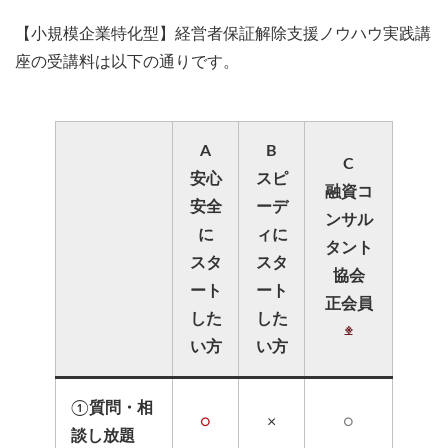
【小規模企業特化型】経営者保証解除支援ノウハウ実践講
座の受講料は以下の通りです。
A
B
C
安心
スピ
融資コ
安全
ーデ
ンサル
に
ィに
タント
スタ
スタ
協会
ート
ート
正会員
した
した
※
い方
い方
①
質問・相
○
×
○
談し放題