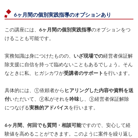
6ヶ月間の個別実践指導のオプションあり
この講座には、
6ヶ月間の個別実践指導
のオプションをつ
けることも可能です。
実務知識は身につけたものの、
いざ現場での
経営者保証解
除支援に自信を持って臨めないこともあるでしょう。そん
なときに私、ヒガシカワが
受講者のサポート
を行います。
具体的には、①依頼者から
ヒアリングした内容や資料を送
付
いただいて、②私がそれを
吟味
し、③経営者保証解除
につなげる
実務的アドバイス
を行います。
6ヶ月間、何回でも質問・相談可能
ですので、安心して経
験値を高めることができます。このように案件を繰り返し