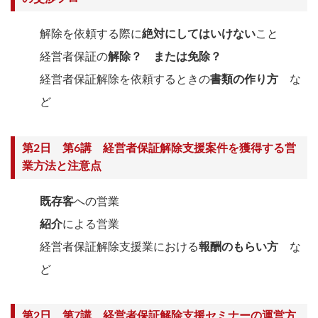
解除を依頼する際に
絶対にしてはいけない
こと
経営者保証の
解除？ または免除？
経営者保証解除を依頼するときの
書類の作り方
な
ど
第2日 第6講 経営者保証解除支援案件を獲得する営
業方法と注意点
既存客
への営業
紹介
による営業
経営者保証解除支援業における
報酬のもらい方
な
ど
第2日 第7講 経営者保証解除支援セミナーの運営方