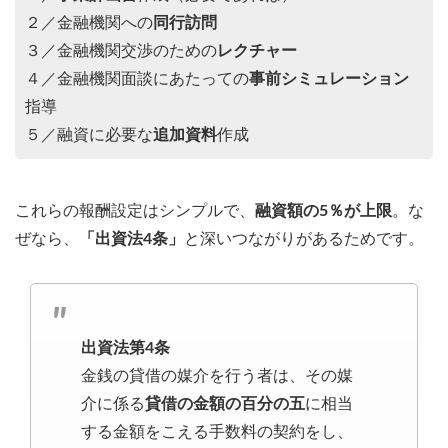
２／金融機関への
同行訪問
３／金融機関交渉のための
レクチャー
４／金融機関面談にあたっての
事前シミュレーション
指導
５／融資に必要な
追加資料
作成
これらの報酬設定はシンプルで、
融資額の5％が上限
。な
ぜなら、
「出資法4条」
と深いつながりがあるためです。
出資法第4条
金銭の貸借の媒介を行う者は、その媒
介に係る
貸借の金額の百分の五
に相当
する金額をこえる手数料の契約をし、