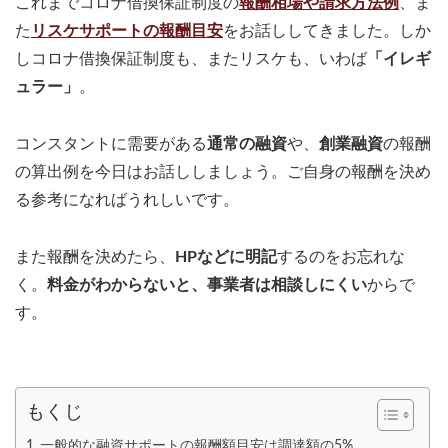
これまでコロナ借換保証制度の
報酬相場や請求方法例
、ま
た
リスケサポートの報酬目安
をお話ししてきました。しか
しコロナ借換保証制度も、またリスケも、いわば
「イレギ
ュラー」
。
コンスタントに需要がある
通常の融資
や、
創業融資
の報酬
の算出例を今日はお話ししましょう。ご自身の報酬を決め
る参考になればうれしいです。
また報酬を決めたら、
HPなどに明記
するのをお忘れな
く。
料金がわからないと、事業者は相談しにくい
からで
す。
もくじ
一般的な融資サポートの報酬額目安は調達額の5%