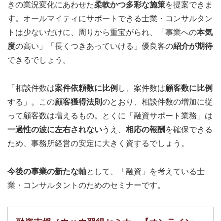
きの業況変化にあわせた
柔軟かつ多彩な施策
を提案できま
す。オールマイティにサポートできる士業・コンサルタン
トは少ないだけに、周りから重宝がられ、「事業への
本気
度
の高い」「長くつきあっていける」優良客の
紹介が期待
できるでしょう。
「相談件数は
案件依頼数に比例
し、案件数は
顧客数に比例
する」。この
顧客獲得法則
のとおり、相談件数の増加に従
って顧客数は増えるもの。とくに「融資サポート業務」は
一過性の波に左右されない
うえ、
相応の報酬
を確保できる
ため、事務所経営の安定に大きく資するでしょう。
今後の事業の新たな軸
として、「融資」を考えている士
業・コンサルタントのためのセミナーです。