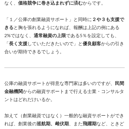
なく、
価格競争に巻き込まれずに済む
からです。
「１／公庫の創業融資サポート」と同時に
２や３も支援で
きる
と胸を張れるようになれば、報酬は上記の例にある
2%ではなく、
通常融資の上限
である5％を設定しても、
「
長く支援
していただきたいので」と
優良顧客
からの引き
合いが期待できるでしょう。
公庫の融資サポートが得意な専門家は多いのですが、
民間
金融機関
からの融資サポートまで行える士業・コンサルタ
ントはどれだけいるか。
加えて（創業融資ではなく）一般的な融資サポートができ
れば、創業後の
巡航期、雌伏期
、また
飛躍期
など、ときど