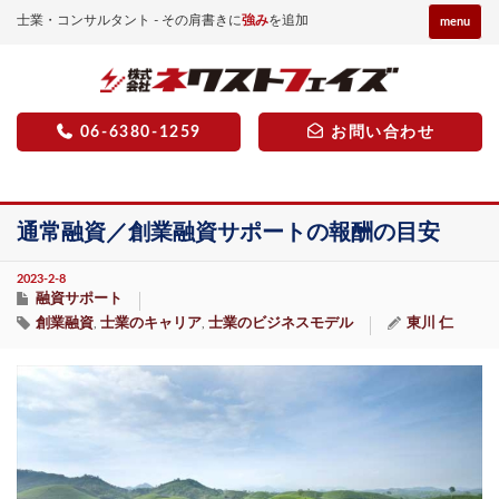
士業・コンサルタント - その肩書きに
強み
を追加
menu
06-6380-1259
お問い合わせ
通常融資／創業融資サポートの報酬の目安
2023-2-8
融資サポート
創業融資
士業のキャリア
士業のビジネスモデル
東川 仁
,
,