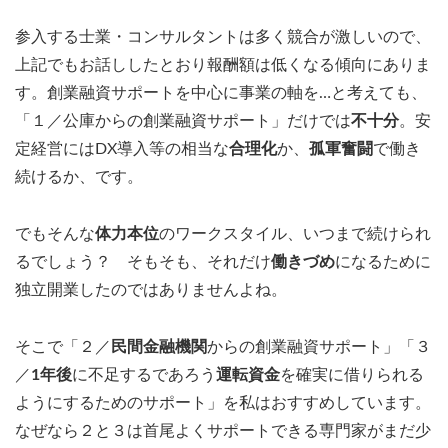
参入する士業・コンサルタントは多く競合が激しいので、
上記でもお話ししたとおり報酬額は低くなる傾向にありま
す。創業融資サポートを中心に事業の軸を…と考えても、
「１／公庫からの創業融資サポート」だけでは
不十分
。安
定経営にはDX導入等の相当な
合理化
か、
孤軍奮闘
で働き
続けるか、です。
でもそんな
体力本位
のワークスタイル、いつまで続けられ
るでしょう？ そもそも、それだけ
働きづめ
になるために
独立開業したのではありませんよね。
そこで「２／
民間金融機関
からの創業融資サポート」「３
／
1年後
に不足するであろう
運転資金
を確実に借りられる
ようにするためのサポート」を私はおすすめしています。
なぜなら２と３は首尾よくサポートできる専門家がまだ少